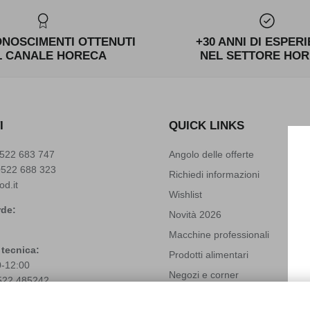
ONOSCIMENTI OTTENUTI
+30 ANNI DI ESPER
L CANALE HORECA
NEL SETTORE HO
I
QUICK LINKS
522 683 747
Angolo delle offerte
0522 688 323
Richiedi informazioni
od.it
Wishlist
de:
Novità 2026
Macchine professionali
 tecnica:
Prodotti alimentari
0-12:00
Negozi e corner
522 485242
Solubili Industry 4.0
(+39)
3666272459