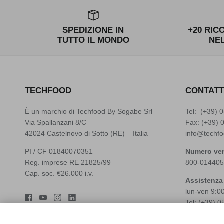
SPEDIZIONE IN
+20 RIC
TUTTO IL MONDO
NE
TECHFOOD
CONTATT
È un marchio di Techfood By Sogabe Srl
Tel: (+39)
0
Via Spallanzani 8/C
Fax: (+39) 
42024 Castelnovo di Sotto (RE) – Italia
info@techfo
PI / CF 01840070351
Numero ver
Reg. imprese RE 21825/99
800-014405
Cap. soc. €26.000 i.v.
Assistenza
lun-ven 9:0
Tel: (+39)
0
Whatsapp: 