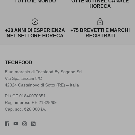
TUTTO IL MONDO
OTTENUTI NEL CANALE
HORECA
+30 ANNI DI ESPERIENZA
+75 BREVETTI E MARCHI
NEL SETTORE HORECA
REGISTRATI
TECHFOOD
È un marchio di Techfood By Sogabe Srl
Via Spallanzani 8/C
42024 Castelnovo di Sotto (RE) – Italia
PI / CF 01840070351
Reg. imprese RE 21825/99
Cap. soc. €26.000 i.v.