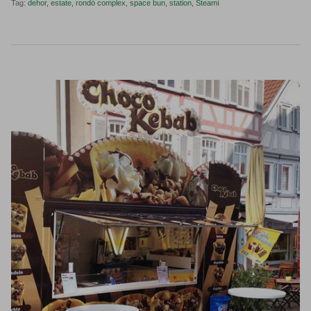
Tag:
dehor
estate
rondò complex
space bun
station
Steamì