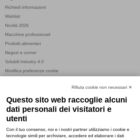
Richiedi informazioni
Wishlist
Novità 2026
Macchine professionali
Prodotti alimentari
Negozi e corner
Solubili Industry 4.0
Modifica preferenze cookie
Rifiuta cookie non necessari ✕
NEWSLETTER
Questo sito web raccoglie alcuni
Iscriviti alla nostra newsletter per rimanere sempre aggiornato
dati personali dei visitatori e
sulle novità del mondo HORECA e per ricevere offerte esclusive.
utenti
Con il tuo consenso, noi e i nostri partner utilizziamo i cookie e
tecnologie simili per archiviare, accedere ed elaborare i dati
ISCRIVITI ALLA NEWSLETTER