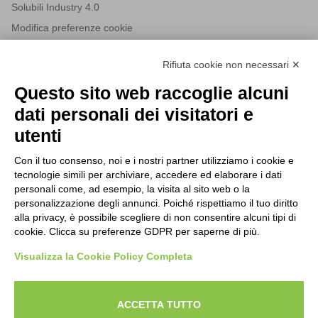
Solubili Industry 4.0
Modifica preferenze cookie
Rifiuta cookie non necessari ✕
NEWSLETTER
Questo sito web raccoglie alcuni
Iscriviti alla nostra newsletter per rimanere sempre aggiornato
dati personali dei visitatori e
sulle novità del mondo HORECA e per ricevere offerte esclusive.
utenti
Con il tuo consenso, noi e i nostri partner utilizziamo i cookie e
tecnologie simili per archiviare, accedere ed elaborare i dati
ISCRIVITI ALLA NEWSLETTER
personali come, ad esempio, la visita al sito web o la
Acconsento al trattamento dei dati personali come specificato
personalizzazione degli annunci. Poiché rispettiamo il tuo diritto
Tutti i nuovi prodotti in anteprima e offerte esclusive.
nella nostra
privacy policy
.
alla privacy, è possibile scegliere di non consentire alcuni tipi di
cookie. Clicca su preferenze GDPR per saperne di più.
Registrati
Visualizza la Cookie Policy Completa
Acconsento al trattamento dei dati personali come
specificato nella nostra
privacy policy
.
ACCETTA TUTTO