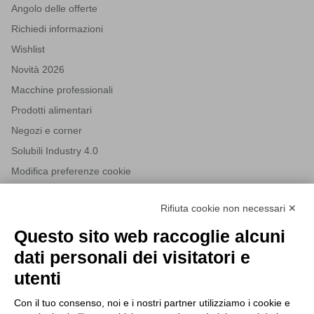
Angolo delle offerte
Richiedi informazioni
Wishlist
Novità 2026
Macchine professionali
Prodotti alimentari
Negozi e corner
Solubili Industry 4.0
Modifica preferenze cookie
Rifiuta cookie non necessari ✕
NEWSLETTER
Questo sito web raccoglie alcuni
Iscriviti alla nostra newsletter per rimanere sempre aggiornato
dati personali dei visitatori e
sulle novità del mondo HORECA e per ricevere offerte esclusive.
utenti
Con il tuo consenso, noi e i nostri partner utilizziamo i cookie e