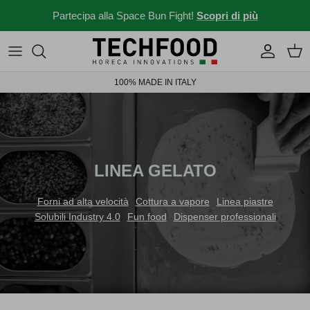
Salta al contenuto
Partecipa alla Space Bun Fight!
Scopri di più
Macchine professionali
Menu e ricette
100% MADE IN ITALY
Altri prodotti
News dal mondo Ho.re.ca.
Idee per il tuo locale
Storie da bar
LINEA GELATO
News ed eventi
Forni ad alta velocità
Cottura a vapore
Linea piastre
Solubili Industry 4.0
Fun food
Dispenser professionali
Novità 2026
Solubili Industry 4.0