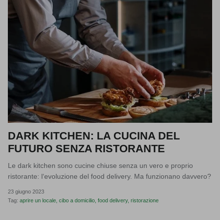
DARK KITCHEN: LA CUCINA DEL
FUTURO SENZA RISTORANTE
Le dark kitchen sono cucine chiuse senza un vero e proprio
ristorante: l‘evoluzione del food delivery. Ma funzionano davvero?
23 giugno 2023
Tag:
aprire un locale
cibo a domicilio
food delivery
ristorazione