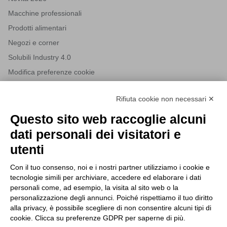
Macchine professionali
Prodotti alimentari
Negozi e corner
Solubili Industry 4.0
Modifica preferenze cookie
Rifiuta cookie non necessari ✕
NEWSLETTER
Questo sito web raccoglie alcuni
Iscriviti alla nostra newsletter per rimanere sempre aggiornato
dati personali dei visitatori e
sulle novità del mondo HORECA e per ricevere offerte esclusive.
utenti
Con il tuo consenso, noi e i nostri partner utilizziamo i cookie e
tecnologie simili per archiviare, accedere ed elaborare i dati
ISCRIVITI ALLA NEWSLETTER
personali come, ad esempio, la visita al sito web o la
Acconsento al trattamento dei dati personali come specificato
personalizzazione degli annunci. Poiché rispettiamo il tuo diritto
Tutti i nuovi prodotti in anteprima e offerte esclusive.
nella nostra
privacy policy
.
alla privacy, è possibile scegliere di non consentire alcuni tipi di
cookie. Clicca su preferenze GDPR per saperne di più.