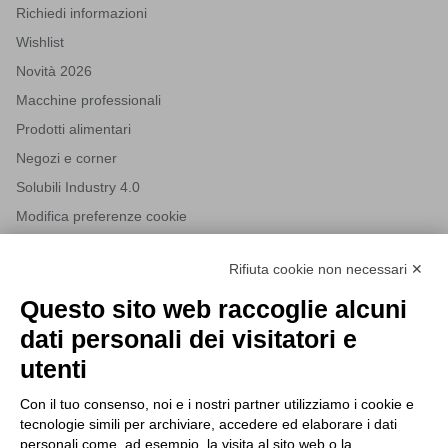
Richiedi informazioni
Wishlist
Novità 2026
Macchine professionali
Prodotti alimentari
Negozi e corner
Solubili Industry 4.0
Modifica preferenze cookie
Rifiuta cookie non necessari ✕
NEWSLETTER
Questo sito web raccoglie alcuni
Iscriviti alla nostra newsletter per rimanere sempre aggiornato
dati personali dei visitatori e
sulle novità del mondo HORECA e per ricevere offerte esclusive.
utenti
Con il tuo consenso, noi e i nostri partner utilizziamo i cookie e
tecnologie simili per archiviare, accedere ed elaborare i dati
ISCRIVITI ALLA NEWSLETTER
personali come, ad esempio, la visita al sito web o la