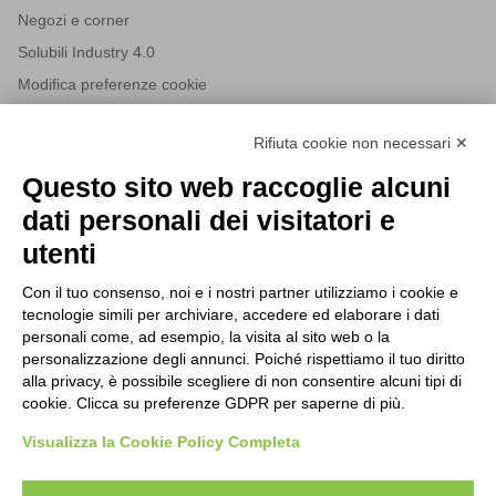
Negozi e corner
Solubili Industry 4.0
Modifica preferenze cookie
Rifiuta cookie non necessari ✕
NEWSLETTER
Questo sito web raccoglie alcuni
Iscriviti alla nostra newsletter per rimanere sempre aggiornato
dati personali dei visitatori e
sulle novità del mondo HORECA e per ricevere offerte esclusive.
utenti
Con il tuo consenso, noi e i nostri partner utilizziamo i cookie e
tecnologie simili per archiviare, accedere ed elaborare i dati
ISCRIVITI ALLA NEWSLETTER
personali come, ad esempio, la visita al sito web o la
Acconsento al trattamento dei dati personali come specificato
personalizzazione degli annunci. Poiché rispettiamo il tuo diritto
Tutti i nuovi prodotti in anteprima e offerte esclusive.
nella nostra
privacy policy
.
alla privacy, è possibile scegliere di non consentire alcuni tipi di
cookie. Clicca su preferenze GDPR per saperne di più.
Registrati
Visualizza la Cookie Policy Completa
Acconsento al trattamento dei dati personali come