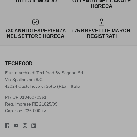
TUTTO IL MONDO
OTTENUTI NEL CANALE
HORECA
+30 ANNI DI ESPERIENZA
+75 BREVETTI E MARCHI
NEL SETTORE HORECA
REGISTRATI
TECHFOOD
È un marchio di Techfood By Sogabe Srl
Via Spallanzani 8/C
42024 Castelnovo di Sotto (RE) – Italia
PI / CF 01840070351
Reg. imprese RE 21825/99
Cap. soc. €26.000 i.v.