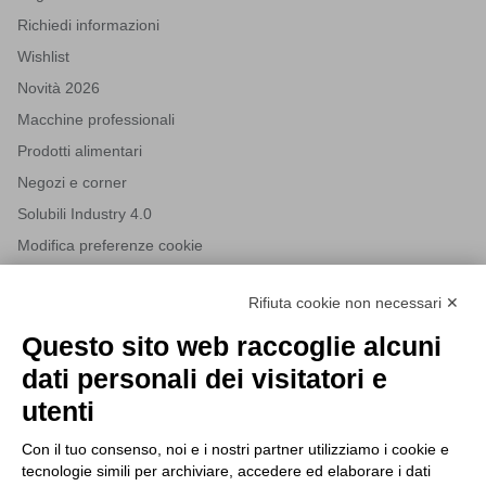
Richiedi informazioni
Wishlist
Novità 2026
Macchine professionali
Prodotti alimentari
Negozi e corner
Solubili Industry 4.0
Modifica preferenze cookie
Rifiuta cookie non necessari ✕
NEWSLETTER
Questo sito web raccoglie alcuni
Iscriviti alla nostra newsletter per rimanere sempre aggiornato
dati personali dei visitatori e
sulle novità del mondo HORECA e per ricevere offerte esclusive.
utenti
Con il tuo consenso, noi e i nostri partner utilizziamo i cookie e
tecnologie simili per archiviare, accedere ed elaborare i dati
ISCRIVITI ALLA NEWSLETTER