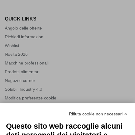
QUICK LINKS
Angolo delle offerte
Richiedi informazioni
Wishlist
Novità 2026
Macchine professionali
Prodotti alimentari
Negozi e corner
Solubili Industry 4.0
Modifica preferenze cookie
Rifiuta cookie non necessari ✕
NEWSLETTER
Questo sito web raccoglie alcuni
Iscriviti alla nostra newsletter per rimanere sempre aggiornato