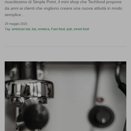
riuscitissimo di Simple Point, il mini shop che Techfood propone
da anni ai clienti che vogliono creare una nuova attività in modo
semplice...
29 maggio 2015
Tag:
american bar
bar
enoteca
Fast-food
pub
street food