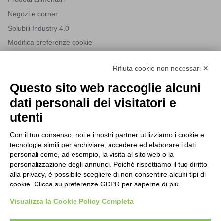
Negozi e corner
Solubili Industry 4.0
Modifica preferenze cookie
Rifiuta cookie non necessari ✕
NEWSLETTER
Questo sito web raccoglie alcuni
Iscriviti alla nostra newsletter per rimanere sempre aggiornato
dati personali dei visitatori e
sulle novità del mondo HORECA e per ricevere offerte esclusive.
utenti
Con il tuo consenso, noi e i nostri partner utilizziamo i cookie e
tecnologie simili per archiviare, accedere ed elaborare i dati
ISCRIVITI ALLA NEWSLETTER
personali come, ad esempio, la visita al sito web o la
Acconsento al trattamento dei dati personali come specificato
personalizzazione degli annunci. Poiché rispettiamo il tuo diritto
Tutti i nuovi prodotti in anteprima e offerte esclusive.
nella nostra
privacy policy
.
alla privacy, è possibile scegliere di non consentire alcuni tipi di
cookie. Clicca su preferenze GDPR per saperne di più.
Registrati
Visualizza la Cookie Policy Completa
Acconsento al trattamento dei dati personali come