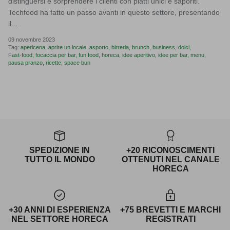
distinguersi e sorprendere i clienti con piatti unici e saporiti.
Techfood ha fatto un passo avanti in questo settore, presentando
il...
09 novembre 2023
Tag:
apericena
aprire un locale
asporto
birreria
brunch
business
dolci
Fast-food
focaccia per bar
fun food
horeca
idee aperitivo
idee per bar
menu
pausa pranzo
ricette
space bun
SPEDIZIONE IN
+20 RICONOSCIMENTI
TUTTO IL MONDO
OTTENUTI NEL CANALE
HORECA
+30 ANNI DI ESPERIENZA
+75 BREVETTI E MARCHI
NEL SETTORE HORECA
REGISTRATI