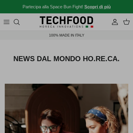
Salta al contenuto
Partecipa alla Space Bun Fight!
Scopri di più
Macchine professionali
Menu e ricette
100% MADE IN ITALY
Altri prodotti
News dal mondo Ho.re.ca.
Idee per il tuo locale
NEWS DAL MONDO HO.RE.CA.
Storie da bar
News ed eventi
Novità 2026
Solubili Industry 4.0