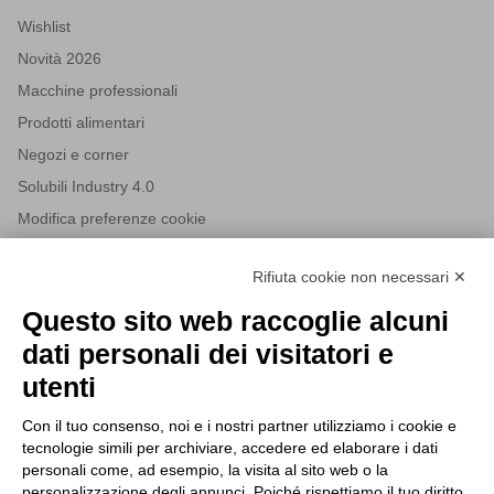
Wishlist
Novità 2026
Macchine professionali
Prodotti alimentari
Negozi e corner
Solubili Industry 4.0
Modifica preferenze cookie
Rifiuta cookie non necessari ✕
NEWSLETTER
Questo sito web raccoglie alcuni
Iscriviti alla nostra newsletter per rimanere sempre aggiornato
dati personali dei visitatori e
sulle novità del mondo HORECA e per ricevere offerte esclusive.
utenti
Con il tuo consenso, noi e i nostri partner utilizziamo i cookie e
tecnologie simili per archiviare, accedere ed elaborare i dati
ISCRIVITI ALLA NEWSLETTER
personali come, ad esempio, la visita al sito web o la
Acconsento al trattamento dei dati personali come specificato
personalizzazione degli annunci. Poiché rispettiamo il tuo diritto