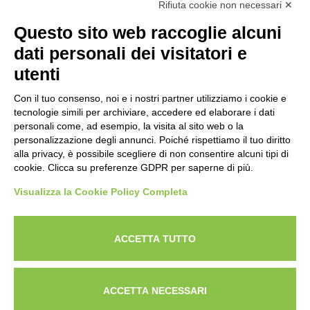
Rifiuta cookie non necessari ✕
NEWSLETTER
Questo sito web raccoglie alcuni
Iscriviti alla nostra newsletter per rimanere sempre aggiornato
dati personali dei visitatori e
sulle novità del mondo HORECA e per ricevere offerte esclusive.
utenti
Con il tuo consenso, noi e i nostri partner utilizziamo i cookie e
tecnologie simili per archiviare, accedere ed elaborare i dati
ISCRIVITI ALLA NEWSLETTER
personali come, ad esempio, la visita al sito web o la
Acconsento al trattamento dei dati personali come specificato
personalizzazione degli annunci. Poiché rispettiamo il tuo diritto
Tutti i nuovi prodotti in anteprima e offerte esclusive.
nella nostra
privacy policy
.
alla privacy, è possibile scegliere di non consentire alcuni tipi di
cookie. Clicca su preferenze GDPR per saperne di più.
Registrati
Visualizza la Cookie Policy Completa
Acconsento al trattamento dei dati personali come
specificato nella nostra
privacy policy
.
ACCETTA TUTTO
Iscriviti
Cerca nel sito
Lavora con noi
Privacy Policy
ACCETTA NECESSARI
© 2026
Techfood by Sogabe
.
Project & design
Ventie30