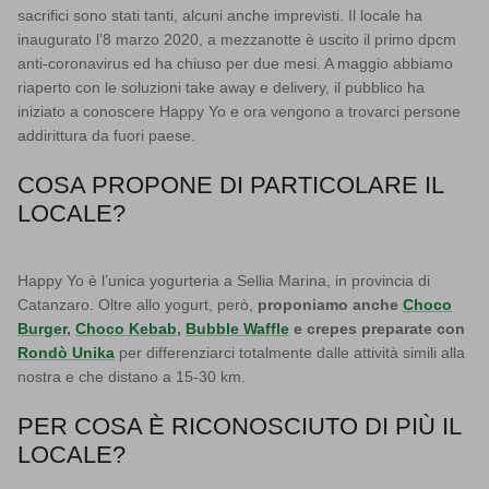
sacrifici sono stati tanti, alcuni anche imprevisti. Il locale ha
inaugurato l’8 marzo 2020, a mezzanotte è uscito il primo dpcm
anti-coronavirus ed ha chiuso per due mesi. A maggio abbiamo
riaperto con le soluzioni take away e delivery, il pubblico ha
iniziato a conoscere Happy Yo e ora vengono a trovarci persone
addirittura da fuori paese.
COSA PROPONE DI PARTICOLARE IL
LOCALE?
Happy Yo è l’unica yogurteria a Sellia Marina, in provincia di
Catanzaro. Oltre allo yogurt, però,
proponiamo anche
Choco
Burger
,
Choco Kebab
,
Bubble Waffle
e crepes preparate con
Rondò Unika
per differenziarci totalmente dalle attività simili alla
nostra e che distano a 15-30 km.
PER COSA È RICONOSCIUTO DI PIÙ IL
LOCALE?