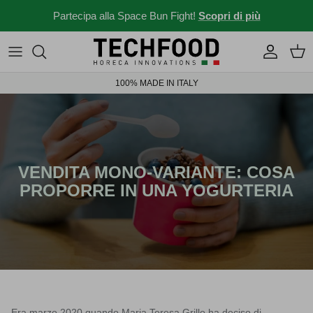
Salta al contenuto
Partecipa alla Space Bun Fight!
Scopri di più
Macchine professionali
Menu e ricette
100% MADE IN ITALY
Altri prodotti
News dal mondo Ho.re.ca.
Idee per il tuo locale
Storie da bar
VENDITA MONO-VARIANTE: COSA
PROPORRE IN UNA YOGURTERIA
News ed eventi
Novità 2026
Solubili Industry 4.0
Era marzo 2020 quando Maria Teresa Grillo ha deciso di