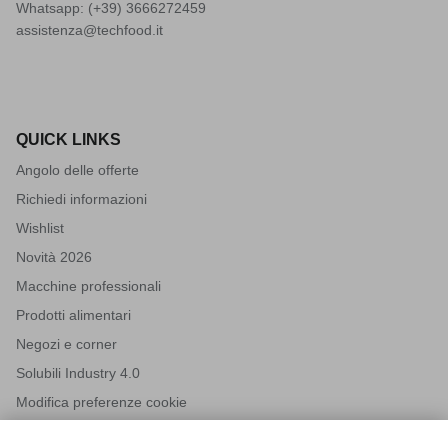
Whatsapp: (+39)
3666272459
assistenza@techfood.it
QUICK LINKS
Angolo delle offerte
Richiedi informazioni
Wishlist
Novità 2026
Macchine professionali
Prodotti alimentari
Negozi e corner
Solubili Industry 4.0
Modifica preferenze cookie