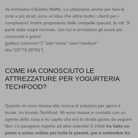
Va fortissimo il Bubble Waffle. Lo utilizziamo anche per fare le
torte a più strati, sono un’idea che attira molto i clienti per i
compleanni! Inoltre prepariamo delle crespelle speciali, le
roll
. Si
parte dalla crepe normale, con cui si arrotolano gli snack più
conosciuti e golosi.
[gallery columns="2" link="none" size="medium"
ids="28779,28781"]
COME HA CONOSCIUTO LE
ATTREZZATURE PER YOGURTERIA
TECHFOOD?
Quando mi sono messa alla ricerca di soluzioni per aprire il
locale, ho trovato Techfood. Mi sono messa in contatto con un
agente della zona e ho capito che era la strada giusta da seguire.
Non c’è paragone rispetto ad altre aziende! E infatti
ho fatto un
primo e unico ordine per tutte le piastre, poi a settembre ho