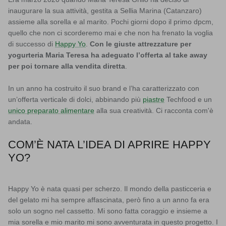
inaugurare la sua attività, gestita a Sellia Marina (Catanzaro)
assieme alla sorella e al marito. Pochi giorni dopo il primo dpcm,
quello che non ci scorderemo mai e che non ha frenato la voglia
di successo di
Happy Yo
.
Con le giuste attrezzature per
yogurteria Maria Teresa ha adeguato l’offerta al take away
per poi tornare alla vendita diretta
.
In un anno ha costruito il suo brand e l’ha caratterizzato con
un’offerta verticale di dolci, abbinando più
piastre
Techfood e un
unico preparato alimentare
alla sua creatività.
Ci racconta com'è
andata.
COM’È NATA L’IDEA DI APRIRE HAPPY
YO?
Happy Yo è nata quasi per scherzo. Il mondo della pasticceria e
del gelato mi ha sempre affascinata, però fino a un anno fa era
solo un sogno nel cassetto. Mi sono fatta coraggio e insieme a
mia sorella e mio marito mi sono avventurata in questo progetto. I