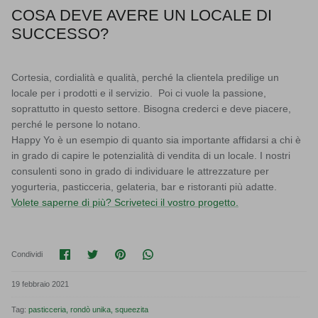
COSA DEVE AVERE UN LOCALE DI
SUCCESSO?
Cortesia, cordialità e qualità, perché la clientela predilige un
locale per i prodotti e il servizio. Poi ci vuole la passione,
soprattutto in questo settore. Bisogna crederci e deve piacere,
perché le persone lo notano.
Happy Yo è un esempio di quanto sia importante affidarsi a chi è
in grado di capire le potenzialità di vendita di un locale. I nostri
consulenti sono in grado di individuare le attrezzature per
yogurteria, pasticceria, gelateria, bar e ristoranti più adatte.
Volete saperne di più? Scriveteci il vostro progetto.
Condividi su Facebook
Condividi su Twitter
Condividi su Pinterest
Translation missing: it.general.soci
Condividi
19 febbraio 2021
Tag:
pasticceria
rondò unika
squeezita