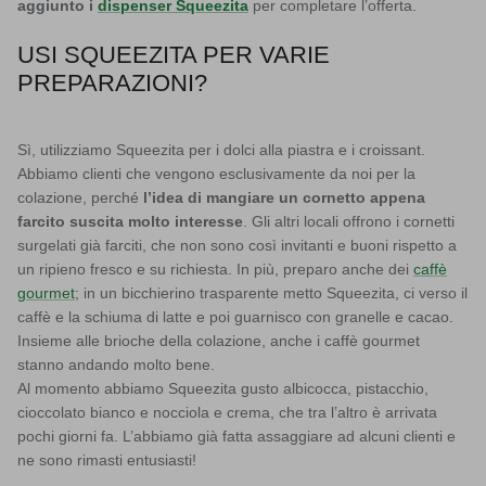
aggiunto i
dispenser Squeezita
per completare l’offerta.
USI SQUEEZITA PER VARIE
PREPARAZIONI?
Sì, utilizziamo Squeezita per i dolci alla piastra e i croissant.
Abbiamo clienti che vengono esclusivamente da noi per la
colazione, perché
l’idea di mangiare un cornetto appena
farcito suscita molto interesse
. Gli altri locali offrono i cornetti
surgelati già farciti, che non sono così invitanti e buoni rispetto a
un ripieno fresco e su richiesta. In più, preparo anche dei
caffè
gourmet
; in un bicchierino trasparente metto Squeezita, ci verso il
caffè e la schiuma di latte e poi guarnisco con granelle e cacao.
Insieme alle brioche della colazione, anche i caffè gourmet
stanno andando molto bene.
Al momento abbiamo Squeezita gusto albicocca, pistacchio,
cioccolato bianco e nocciola e crema, che tra l’altro è arrivata
pochi giorni fa. L’abbiamo già fatta assaggiare ad alcuni clienti e
ne sono rimasti entusiasti!