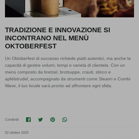
TRADIZIONE E INNOVAZIONE SI
INCONTRANO NEL MENÙ
OKTOBERFEST
Un Oktoberfest di successo richiede
piatti autentici
, ma anche la
capacità di gestire volumi, tempi e varietà di clientela. Con un
menù composto da bretzel, brotsuppe, crauti, stinco e
apfelstrudel, accompagnato da strumenti come
Steamì e Combi
Wave
, il tuo locale sarà pronto ad affrontare ogni sfida.
Condividi su Facebook
Condividi su Twitter
Condividi su Pinterest
Translation missing: it.general.soci
Condividi
02 ottobre 2025