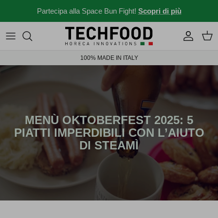
Salta al contenuto
Partecipa alla Space Bun Fight!
Scopri di più
Macchine professionali
Menu e ricette
100% MADE IN ITALY
Altri prodotti
News dal mondo Ho.re.ca.
Idee per il tuo locale
Storie da bar
MENÙ OKTOBERFEST 2025: 5
PIATTI IMPERDIBILI CON L’AIUTO
News ed eventi
DI STEAMÌ
Novità 2026
Solubili Industry 4.0