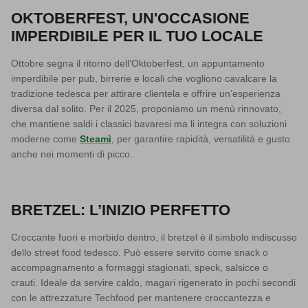
OKTOBERFEST, UN'OCCASIONE
IMPERDIBILE PER IL TUO LOCALE
Ottobre segna il ritorno dell’Oktoberfest, un appuntamento
imperdibile per pub, birrerie e locali che vogliono cavalcare la
tradizione tedesca per attirare clientela e offrire un’esperienza
diversa dal solito. Per il 2025, proponiamo un
menù rinnovato
,
che mantiene saldi i classici bavaresi ma li integra con
soluzioni
moderne come
Steamì
, per garantire
rapidità, versatilità e gusto
anche nei momenti di picco.
BRETZEL: L’INIZIO PERFETTO
Croccante fuori e morbido dentro, il bretzel è il simbolo indiscusso
dello street food tedesco. Può essere servito come snack o
accompagnamento a formaggi stagionati, speck, salsicce o
crauti. Ideale da servire caldo, magari rigenerato in pochi secondi
con le attrezzature Techfood per mantenere croccantezza e