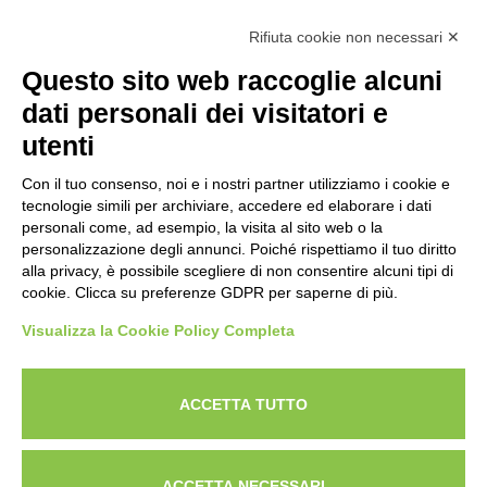
Rifiuta cookie non necessari ✕
NEWSLETTER
Questo sito web raccoglie alcuni
Iscriviti alla nostra newsletter per rimanere sempre aggiornato
dati personali dei visitatori e
sulle novità del mondo HORECA e per ricevere offerte esclusive.
utenti
Con il tuo consenso, noi e i nostri partner utilizziamo i cookie e
tecnologie simili per archiviare, accedere ed elaborare i dati
ISCRIVITI ALLA NEWSLETTER
personali come, ad esempio, la visita al sito web o la
Acconsento al trattamento dei dati personali come specificato
personalizzazione degli annunci. Poiché rispettiamo il tuo diritto
Tutti i nuovi prodotti in anteprima e offerte esclusive.
nella nostra
privacy policy
.
alla privacy, è possibile scegliere di non consentire alcuni tipi di
cookie. Clicca su preferenze GDPR per saperne di più.
Registrati
Visualizza la Cookie Policy Completa
Acconsento al trattamento dei dati personali come
specificato nella nostra
privacy policy
.
ACCETTA TUTTO
Iscriviti
Cerca nel sito
Lavora con noi
Privacy Policy
ACCETTA NECESSARI