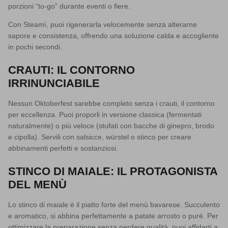
porzioni “to-go” durante eventi o fiere.
Con
Steamì
, puoi rigenerarla velocemente senza alterarne
sapore e consistenza, offrendo una soluzione calda e accogliente
in pochi secondi.
CRAUTI: IL CONTORNO
IRRINUNCIABILE
Nessun Oktoberfest sarebbe completo senza i
crauti
, il contorno
per eccellenza. Puoi proporli in versione classica (fermentati
naturalmente) o più veloce (stufati con bacche di ginepro, brodo
e cipolla). Servili con salsicce, würstel o stinco per creare
abbinamenti perfetti e sostanziosi.
STINCO DI MAIALE: IL PROTAGONISTA
DEL MENÙ
Lo
stinco di maiale
è il piatto forte del menù bavarese. Succulento
e aromatico, si abbina perfettamente a patate arrosto o purè. Per
ottimizzare la preparazione senza perdere qualità, puoi affidarti a