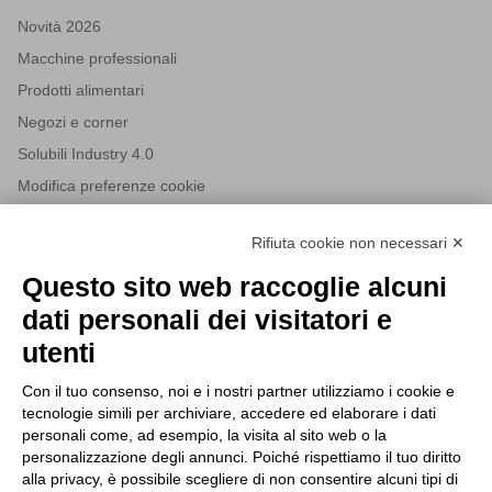
Novità 2026
Macchine professionali
Prodotti alimentari
Negozi e corner
Solubili Industry 4.0
Modifica preferenze cookie
Rifiuta cookie non necessari ✕
NEWSLETTER
Questo sito web raccoglie alcuni
Iscriviti alla nostra newsletter per rimanere sempre aggiornato
dati personali dei visitatori e
sulle novità del mondo HORECA e per ricevere offerte esclusive.
utenti
Con il tuo consenso, noi e i nostri partner utilizziamo i cookie e
tecnologie simili per archiviare, accedere ed elaborare i dati
ISCRIVITI ALLA NEWSLETTER
personali come, ad esempio, la visita al sito web o la
Acconsento al trattamento dei dati personali come specificato
personalizzazione degli annunci. Poiché rispettiamo il tuo diritto
Tutti i nuovi prodotti in anteprima e offerte esclusive.
nella nostra
privacy policy
.
alla privacy, è possibile scegliere di non consentire alcuni tipi di