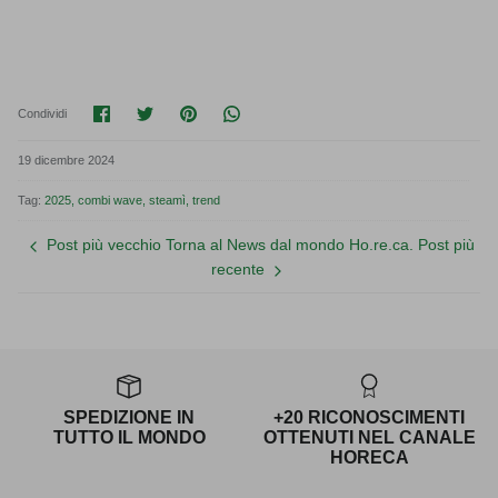
Condividi su Facebook
Condividi su Twitter
Condividi su Pinterest
Translation missing: it.general.soci
Condividi
19 dicembre 2024
Tag:
2025
combi wave
steamì
trend
Post più vecchio
Torna al News dal mondo Ho.re.ca.
Post più
recente
SPEDIZIONE IN
+20 RICONOSCIMENTI
TUTTO IL MONDO
OTTENUTI NEL CANALE
HORECA