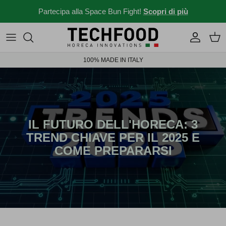
Salta al contenuto
Partecipa alla Space Bun Fight!
Scopri di più
Macchine professionali
Menu e ricette
100% MADE IN ITALY
Altri prodotti
News dal mondo Ho.re.ca.
Idee per il tuo locale
Storie da bar
IL FUTURO DELL'HORECA: 3
TREND CHIAVE PER IL 2025 E
News ed eventi
COME PREPARARSI
Novità 2026
Solubili Industry 4.0