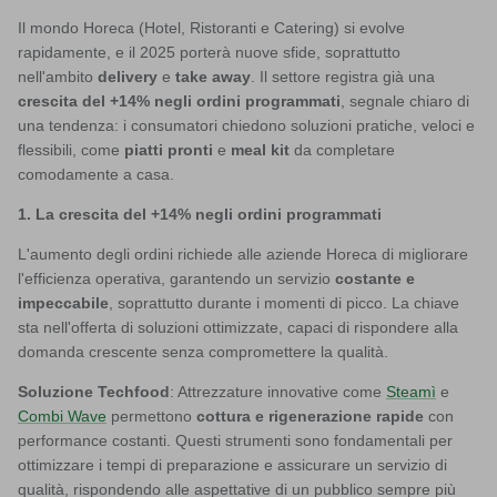
Il mondo Horeca (Hotel, Ristoranti e Catering) si evolve
rapidamente, e il 2025 porterà nuove sfide, soprattutto
nell'ambito
delivery
e
take away
. Il settore registra già una
crescita del +14% negli ordini programmati
, segnale chiaro di
una tendenza: i consumatori chiedono soluzioni pratiche, veloci e
flessibili, come
piatti pronti
e
meal kit
da completare
comodamente a casa.
1. La crescita del +14% negli ordini programmati
L'aumento degli ordini richiede alle aziende Horeca di migliorare
l'efficienza operativa, garantendo un servizio
costante e
impeccabile
, soprattutto durante i momenti di picco. La chiave
sta nell'offerta di soluzioni ottimizzate, capaci di rispondere alla
domanda crescente senza compromettere la qualità.
Soluzione Techfood
: Attrezzature innovative come
Steamì
e
Combi Wave
permettono
cottura e rigenerazione rapide
con
performance costanti. Questi strumenti sono fondamentali per
ottimizzare i tempi di preparazione e assicurare un servizio di
qualità, rispondendo alle aspettative di un pubblico sempre più