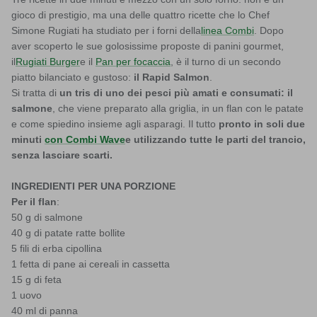
gioco di prestigio, ma una delle quattro ricette che lo Chef
Simone Rugiati ha studiato per i forni della
linea Combi
. Dopo
aver scoperto le sue golosissime proposte di panini gourmet,
il
Rugiati Burger
e il
Pan per focaccia
, è il turno di un secondo
piatto bilanciato e gustoso:
il Rapid Salmon
.
Si tratta di
un tris di uno dei pesci più amati e consumati: il
salmone
, che viene preparato alla griglia, in un flan con le patate
e come spiedino insieme agli asparagi. Il tutto
pronto in soli due
minuti
con Combi Wave
e utilizzando tutte le parti del trancio,
senza lasciare scarti.
INGREDIENTI PER UNA PORZIONE
Per il flan
:
50 g di salmone
40 g di patate ratte bollite
5 fili di erba cipollina
1 fetta di pane ai cereali in cassetta
15 g di feta
1 uovo
40 ml di panna