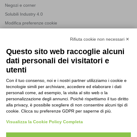
Negozi e corner
Solubili Industry 4.0
Modifica preferenze cookie
Rifiuta cookie non necessari ✕
NEWSLETTER
Questo sito web raccoglie alcuni
Iscriviti alla nostra newsletter per rimanere sempre aggiornato
dati personali dei visitatori e
sulle novità del mondo HORECA e per ricevere offerte esclusive.
utenti
Con il tuo consenso, noi e i nostri partner utilizziamo i cookie e
tecnologie simili per archiviare, accedere ed elaborare i dati
ISCRIVITI ALLA NEWSLETTER
personali come, ad esempio, la visita al sito web o la
Acconsento al trattamento dei dati personali come specificato
personalizzazione degli annunci. Poiché rispettiamo il tuo diritto
Tutti i nuovi prodotti in anteprima e offerte esclusive.
nella nostra
privacy policy
.
alla privacy, è possibile scegliere di non consentire alcuni tipi di
cookie. Clicca su preferenze GDPR per saperne di più.
Registrati
Visualizza la Cookie Policy Completa
Acconsento al trattamento dei dati personali come