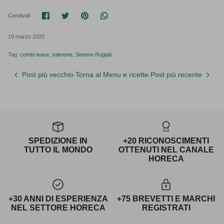
Condividi su Facebook
Condividi su Twitter
Condividi su Pinterest
Translation missing: it.general.soci
Condividi
19 marzo 2020
Tag:
combi wave
salmone
Simone Rugiati
Post più vecchio
Torna al Menu e ricette
Post più recente
SPEDIZIONE IN
+20 RICONOSCIMENTI
TUTTO IL MONDO
OTTENUTI NEL CANALE
HORECA
+30 ANNI DI ESPERIENZA
+75 BREVETTI E MARCHI
NEL SETTORE HORECA
REGISTRATI