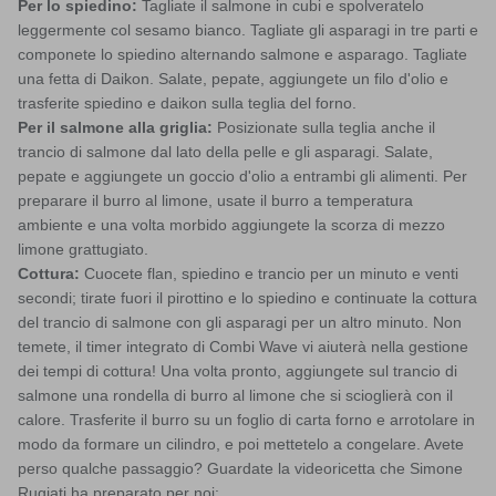
Per lo spiedino:
Tagliate il salmone in cubi e spolveratelo
leggermente col sesamo bianco. Tagliate gli asparagi in tre parti e
componete lo spiedino alternando salmone e asparago. Tagliate
una fetta di Daikon. Salate, pepate, aggiungete un filo d'olio e
trasferite spiedino e daikon sulla teglia del forno.
Per il salmone alla griglia:
Posizionate sulla teglia anche il
trancio di salmone dal lato della pelle e gli asparagi. Salate,
pepate e aggiungete un goccio d'olio a entrambi gli alimenti. Per
preparare il burro al limone, usate il burro a temperatura
ambiente e una volta morbido aggiungete la scorza di mezzo
limone grattugiato.
Cottura:
Cuocete flan, spiedino e trancio per un minuto e venti
secondi; tirate fuori il pirottino e lo spiedino e continuate la cottura
del trancio di salmone con gli asparagi per un altro minuto. Non
temete, il timer integrato di Combi Wave vi aiuterà nella gestione
dei tempi di cottura! Una volta pronto, aggiungete sul trancio di
salmone una rondella di burro al limone che si scioglierà con il
calore. Trasferite il burro su un foglio di carta forno e arrotolare in
modo da formare un cilindro, e poi mettetelo a congelare. Avete
perso qualche passaggio? Guardate la videoricetta che Simone
Rugiati ha preparato per noi: