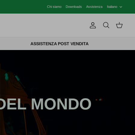
LINGU
Chi siamo
Downloads
Assistenza
Italiano
Account
Cerca
Carrello
ASSISTENZA POST VENDITA
 DEL MONDO