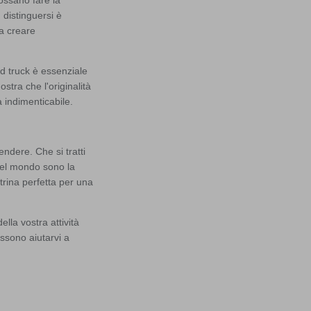
 distinguersi è
 a creare
od truck è essenziale
stra che l'originalità
 indimenticabile.
endere. Che si tratti
 del mondo sono la
trina perfetta per una
ella vostra attività
ssono aiutarvi a