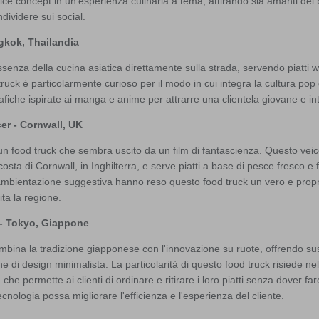
ce concept in un'esperienza culinaria a tema, attirando sia amanti del 
ndividere sui social.
ngkok, Thailandia
ssenza della cucina asiatica direttamente sulla strada, servendo piatti w
ruck è particolarmente curioso per il modo in cui integra la cultura po
rafiche ispirate ai manga e anime per attrarre una clientela giovane e in
er - Cornwall, UK
n food truck che sembra uscito da un film di fantascienza. Questo veic
costa di Cornwall, in Inghilterra, e serve piatti a base di pesce fresco e fr
l'ambientazione suggestiva hanno reso questo food truck un vero e propr
ita la regione.
n - Tokyo, Giappone
bina la tradizione giapponese con l'innovazione su ruote, offrendo sus
 di design minimalista. La particolarità di questo food truck risiede ne
he permette ai clienti di ordinare e ritirare i loro piatti senza dover fare
nologia possa migliorare l'efficienza e l'esperienza del cliente.