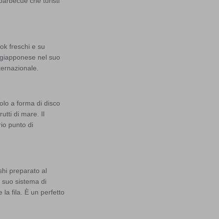
barbecue che turisti
ok freschi e su
p giapponese nel suo
ternazionale.
olo a forma di disco
utti di mare. Il
io punto di
hi preparato al
l suo sistema di
 la fila. È un perfetto