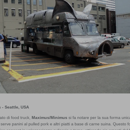
- Seattle, USA
ato di food truck,
Maximus/Minimus
si fa notare per la sua forma uni
serve panini al pulled pork e altri piatti a base di carne suina. Questo 