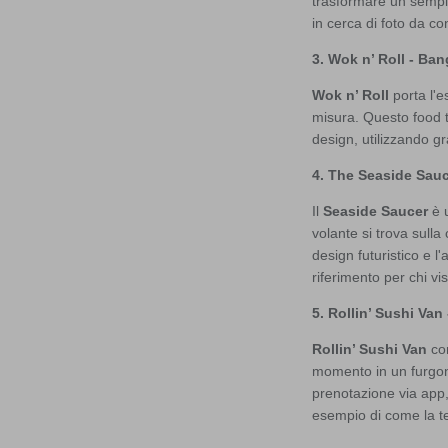
trasformare un sempli
in cerca di foto da co
3. Wok n’ Roll - Ba
Wok n’ Roll
porta l'e
misura. Questo food t
design, utilizzando g
4. The Seaside Sauc
Il
Seaside Saucer
è u
volante si trova sulla 
design futuristico e 
riferimento per chi vis
5. Rollin’ Sushi Va
Rollin’ Sushi Van
com
momento in un furgone
prenotazione via app, c
esempio di come la tec