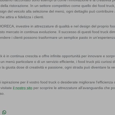
ella ristorazione. In un settore competitivo come quello dei food truck,
ign del veicolo alla selezione del menù, ogni dettaglio può contribuire
 attira e fidelizza i clienti.
HORECA, investire in attrezzature di qualità e nel design del proprio fo
to mercato in continua evoluzione. Il successo di questi food truck dimo
rendere i clienti possono trasformare un semplice pasto in un'esperienza
k è in continua crescita e offre infinite opportunità per innovare e sorpr
 un menù particolare o di un servizio efficiente, i food truck più curiosi
 la giusta dose di creatività e passione, ogni strada può diventare la ve
i ispirazione per il vostro food truck o desiderate migliorare l'efficienza d
visitate
il nostro sito
per scoprire le attrezzature all'avanguardia che po
so.
 su Facebook
vidi su Twitter
Condividi su Pinterest
Translation missing: it.general.social.share_on_whatsapp