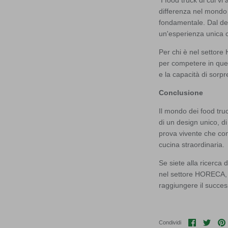
differenza nel mondo d
fondamentale. Dal des
un'esperienza unica che
Per chi è nel settore 
per competere in ques
e la capacità di sorp
Conclusione
Il mondo dei food truc
di un design unico, di
prova vivente che con
cucina straordinaria.
Se siete alla ricerca d
nel settore HORECA, 
raggiungere il succes
Condividi
Condi
Condividi