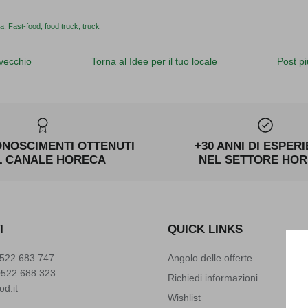
da
Fast-food
food truck
truck
 vecchio
Torna al Idee per il tuo locale
Post pi
ONOSCIMENTI OTTENUTI
+30 ANNI DI ESPER
L CANALE HORECA
NEL SETTORE HO
I
QUICK LINKS
522 683 747
Angolo delle offerte
0522 688 323
Richiedi informazioni
od.it
Wishlist