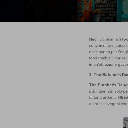
Negli ultimi anni, i
fo
conveniente e spesso 
distinguono per l'orig
food truck più curio
in un'attrazione gast
1. The Butcher's Da
The Butcher's Daug
distingue non solo per
fattoria urbana. Gli i
attira sia i vegani che