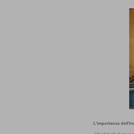
L'importanza dell'i
I food truck di cui v