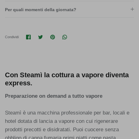
Per quali momenti della giornata?
Condividi su Facebook
Condividi su Twitter
Condividi su Pinterest
Translation missing: it.general.soci
Condividi
Con Steamì la cottura a vapore diventa
express.
Preparazione on demand a tutto vapore
Steamì è una macchina professionale per bar, locali e
hotel dotata di lancia a vapore con cui rigenerare
prodotti precotti e disidratati. Puoi cuocere senza
obbligo di canna fumaria primi piatti come pasta,