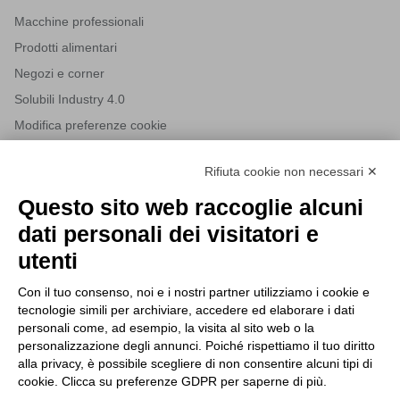
Macchine professionali
Prodotti alimentari
Negozi e corner
Solubili Industry 4.0
Modifica preferenze cookie
Rifiuta cookie non necessari ✕
NEWSLETTER
Questo sito web raccoglie alcuni
Iscriviti alla nostra newsletter per rimanere sempre aggiornato
dati personali dei visitatori e
sulle novità del mondo HORECA e per ricevere offerte esclusive.
utenti
Con il tuo consenso, noi e i nostri partner utilizziamo i cookie e
tecnologie simili per archiviare, accedere ed elaborare i dati
ISCRIVITI ALLA NEWSLETTER
personali come, ad esempio, la visita al sito web o la
Acconsento al trattamento dei dati personali come specificato
personalizzazione degli annunci. Poiché rispettiamo il tuo diritto
Tutti i nuovi prodotti in anteprima e offerte esclusive.
nella nostra
privacy policy
.
alla privacy, è possibile scegliere di non consentire alcuni tipi di
cookie. Clicca su preferenze GDPR per saperne di più.