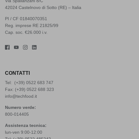
Via Spallanzani 8/C
42024 Castelnovo di Sotto (RE) – Italia
PI / CF 01840070351
Reg. imprese RE 21825/99
Cap. soc. €26.000 i.v.
CONTATTI
Tel: (+39)
0522 683 747
Fax: (+39) 0522 688 323
info@techfood.it
Numero verde:
800-014405
Assistenza tecnica:
lun-ven 9:00-12:00
Tel: (+39)
0522 485242