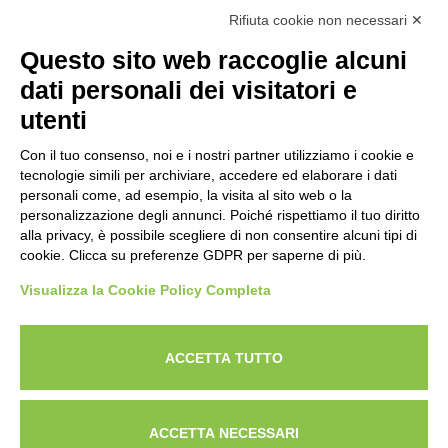
Rifiuta cookie non necessari ✕
NEWSLETTER
Questo sito web raccoglie alcuni
Iscriviti alla nostra newsletter per rimanere sempre aggiornato
dati personali dei visitatori e
sulle novità del mondo HORECA e per ricevere offerte esclusive.
utenti
Con il tuo consenso, noi e i nostri partner utilizziamo i cookie e
tecnologie simili per archiviare, accedere ed elaborare i dati
ISCRIVITI ALLA NEWSLETTER
personali come, ad esempio, la visita al sito web o la
Acconsento al trattamento dei dati personali come specificato
personalizzazione degli annunci. Poiché rispettiamo il tuo diritto
Tutti i nuovi prodotti in anteprima e offerte esclusive.
nella nostra
privacy policy
.
alla privacy, è possibile scegliere di non consentire alcuni tipi di
cookie. Clicca su preferenze GDPR per saperne di più.
Registrati
Visualizza la Cookie Policy Completa
Acconsento al trattamento dei dati personali come
specificato nella nostra
privacy policy
.
ACCETTA TUTTO
Iscriviti
Cerca nel sito
Lavora con noi
Privacy Policy
ACCETTA NECESSARI