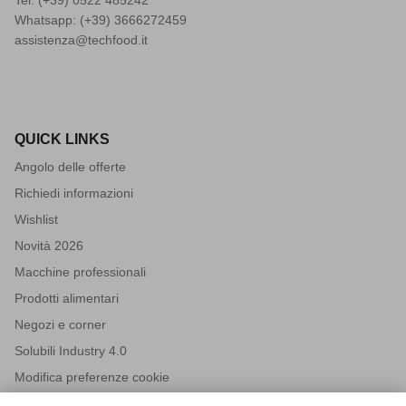
Whatsapp: (+39)
3666272459
assistenza@techfood.it
QUICK LINKS
Angolo delle offerte
Richiedi informazioni
Wishlist
Novità 2026
Macchine professionali
Prodotti alimentari
Negozi e corner
Solubili Industry 4.0
Modifica preferenze cookie