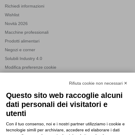
Richiedi informazioni
Wishlist
Novità 2026
Macchine professionali
Prodotti alimentari
Negozi e corner
Solubili Industry 4.0
Modifica preferenze cookie
Rifiuta cookie non necessari ✕
NEWSLETTER
Questo sito web raccoglie alcuni
Iscriviti alla nostra newsletter per rimanere sempre aggiornato
dati personali dei visitatori e
sulle novità del mondo HORECA e per ricevere offerte esclusive.
utenti
Con il tuo consenso, noi e i nostri partner utilizziamo i cookie e
tecnologie simili per archiviare, accedere ed elaborare i dati
ISCRIVITI ALLA NEWSLETTER