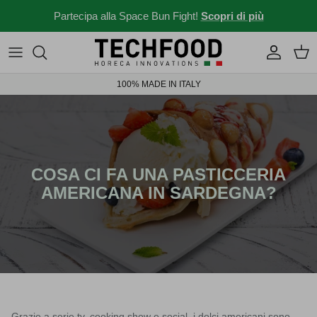
Salta al contenuto
Partecipa alla Space Bun Fight!
Scopri di più
Macchine professionali
Menu e ricette
100% MADE IN ITALY
Altri prodotti
News dal mondo Ho.re.ca.
Idee per il tuo locale
Storie da bar
COSA CI FA UNA PASTICCERIA
AMERICANA IN SARDEGNA?
News ed eventi
Novità 2026
Solubili Industry 4.0
Grazie a serie tv, cooking show e social, i dolci americani sono