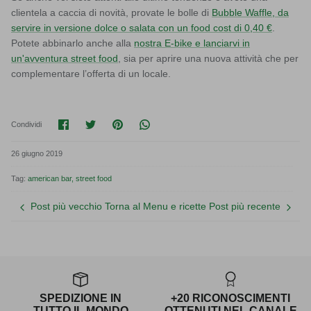
clientela a caccia di novità, provate le bolle di
Bubble Waffle, da
servire in versione dolce o salata con un food cost di 0,40 €
.
Potete abbinarlo anche alla
nostra E-bike e lanciarvi in
un'avventura street food
, sia per aprire una nuova attività che per
complementare l’offerta di un locale.
Condividi su Facebook
Condividi su Twitter
Condividi su Pinterest
Translation missing: it.general.soci
Condividi
26 giugno 2019
Tag:
american bar
street food
Post più vecchio
Torna al Menu e ricette
Post più recente
SPEDIZIONE IN
+20 RICONOSCIMENTI
TUTTO IL MONDO
OTTENUTI NEL CANALE