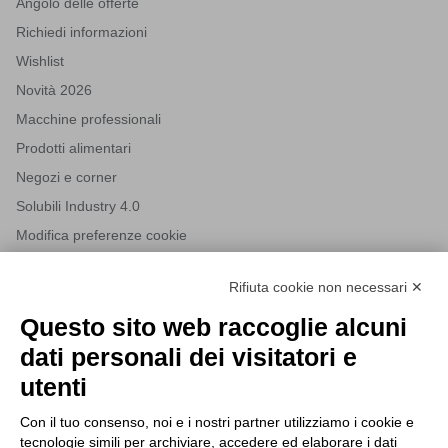
Angolo delle offerte
Richiedi informazioni
Wishlist
Novità 2026
Macchine professionali
Prodotti alimentari
Negozi e corner
Solubili Industry 4.0
Modifica preferenze cookie
Rifiuta cookie non necessari ✕
NEWSLETTER
Questo sito web raccoglie alcuni
Iscriviti alla nostra newsletter per rimanere sempre aggiornato
dati personali dei visitatori e
sulle novità del mondo HORECA e per ricevere offerte esclusive.
utenti
Con il tuo consenso, noi e i nostri partner utilizziamo i cookie e
tecnologie simili per archiviare, accedere ed elaborare i dati