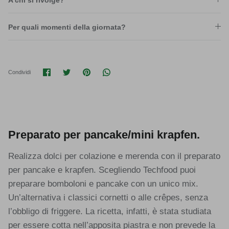
A chi si rivolge?
Per quali momenti della giornata?
Condividi su Facebook
Condividi su Twitter
Condividi su Pinterest
Translation missing: it.general.soci
Condividi
Preparato per pancake/mini krapfen.
Realizza dolci per colazione e merenda con il preparato
per pancake e krapfen. Scegliendo Techfood puoi
preparare bomboloni e pancake con un unico mix.
Un’alternativa i classici cornetti o alle crêpes, senza
l’obbligo di friggere. La ricetta, infatti, è stata studiata
per essere cotta nell’apposita piastra e non prevede la