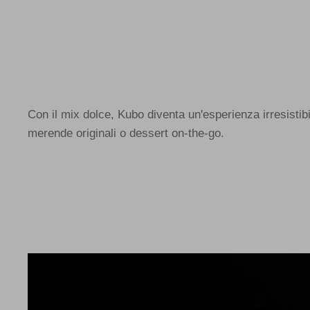
Con il mix dolce, Kubo diventa un'esperienza irresistib
merende originali o dessert on-the-go.