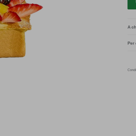
A ch
Per 
Condi