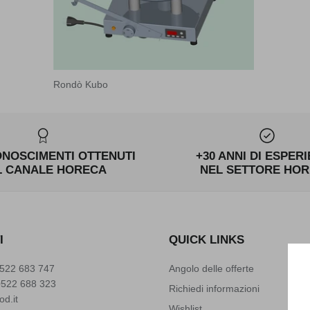
Rondò Kubo
ONOSCIMENTI OTTENUTI
+30 ANNI DI ESPER
L CANALE HORECA
NEL SETTORE HO
I
QUICK LINKS
522 683 747
Angolo delle offerte
0522 688 323
Richiedi informazioni
od.it
Wishlist