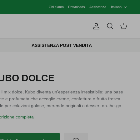
LINGU
Chi siamo
Downloads
Assistenza
Italiano
Account
Cerca
Carrello
ASSISTENZA POST VENDITA
UBO DOLCE
il mix dolce, Kubo diventa un'esperienza irresistibile: una base
ice e profumata che accoglie creme, confetture o frutta fresca.
le per colazioni golose, merende originali o dessert on-the-go.
rizione completa