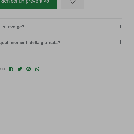
Richiedi un preventivo
i si rivolge?
quali momenti della giornata?
Condividi su Facebook
Condividi su Twitter
Condividi su Pinterest
Translation missing: it.general.social.share_on_w
vidi