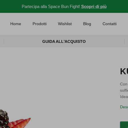
Partecipa alla Space Bun Fight!
Scopri di più
Home
Prodotti
Wishlist
Blog
Contatti
GUIDA ALL'ACQUISTO
K
Con 
soff
Idea
Desc