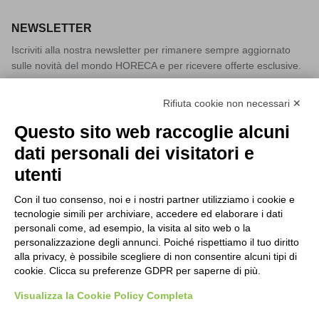
NEWSLETTER
Iscriviti alla nostra newsletter per rimanere sempre aggiornato
sulle novità del mondo HORECA e per ricevere offerte esclusive.
Rifiuta cookie non necessari ✕
Questo sito web raccoglie alcuni
Acconsento al trattamento dei dati personali come specificato
dati personali dei visitatori e
nella nostra
privacy policy
.
utenti
Registrati
Con il tuo consenso, noi e i nostri partner utilizziamo i cookie e
tecnologie simili per archiviare, accedere ed elaborare i dati
ISCRIVITI ALLA NEWSLETTER
personali come, ad esempio, la visita al sito web o la
personalizzazione degli annunci. Poiché rispettiamo il tuo diritto
Tutti i nuovi prodotti in anteprima e offerte esclusive.
alla privacy, è possibile scegliere di non consentire alcuni tipi di
cookie. Clicca su preferenze GDPR per saperne di più.
Cerca nel sito
Lavora con noi
Privacy Policy
Visualizza la Cookie Policy Completa