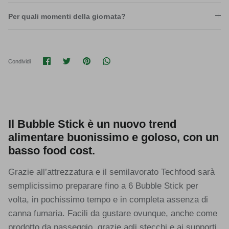
Per quali momenti della giornata?
Condividi su Facebook
Condividi su Twitter
Condividi su Pinterest
Translation missing: it.general.soci
Condividi
Il Bubble Stick è un nuovo trend
alimentare buonissimo e goloso, con un
basso food cost.
Grazie all’attrezzatura e il semilavorato Techfood sarà
semplicissimo preparare fino a 6 Bubble Stick per
volta, in pochissimo tempo e in completa assenza di
canna fumaria. Facili da gustare ovunque, anche come
prodotto da passeggio, grazie agli stecchi e ai supporti