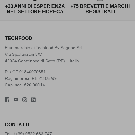
+30 ANNI DI ESPERIENZA
+75 BREVETTI E MARCHI
NEL SETTORE HORECA
REGISTRATI
TECHFOOD
È un marchio di Techfood By Sogabe Srl
Via Spallanzani 8/C
42024 Castelnovo di Sotto (RE) – Italia
PI / CF 01840070351
Reg. imprese RE 21825/99
Cap. soc. €26.000 i.v.
CONTATTI
Tel: (+39)
0522 683 747