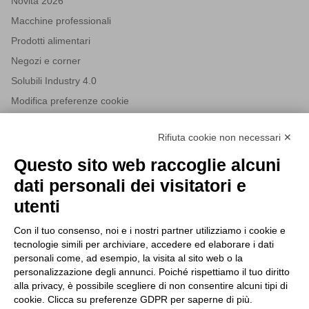
Novità 2026
Macchine professionali
Prodotti alimentari
Negozi e corner
Solubili Industry 4.0
Modifica preferenze cookie
Rifiuta cookie non necessari ✕
NEWSLETTER
Questo sito web raccoglie alcuni
Iscriviti alla nostra newsletter per rimanere sempre aggiornato
dati personali dei visitatori e
sulle novità del mondo HORECA e per ricevere offerte esclusive.
utenti
Con il tuo consenso, noi e i nostri partner utilizziamo i cookie e
tecnologie simili per archiviare, accedere ed elaborare i dati
ISCRIVITI ALLA NEWSLETTER
personali come, ad esempio, la visita al sito web o la
Acconsento al trattamento dei dati personali come specificato
personalizzazione degli annunci. Poiché rispettiamo il tuo diritto
Tutti i nuovi prodotti in anteprima e offerte esclusive.
nella nostra
privacy policy
.
alla privacy, è possibile scegliere di non consentire alcuni tipi di
cookie. Clicca su preferenze GDPR per saperne di più.