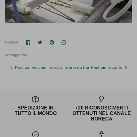
Condividi su Facebook
Condividi su Twitter
Condividi su Pinterest
Translation missing: it.general.soci
Condividi
22 maggio 2025
Post più vecchio
Torna al Storie da bar
Post più recente
SPEDIZIONE IN
+20 RICONOSCIMENTI
TUTTO IL MONDO
OTTENUTI NEL CANALE
HORECA