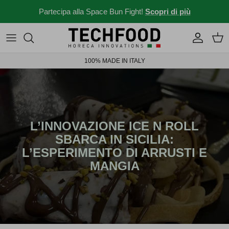
Salta al contenuto
Partecipa alla Space Bun Fight!
Scopri di più
Macchine professionali
Menu e ricette
100% MADE IN ITALY
Altri prodotti
News dal mondo Ho.re.ca.
Idee per il tuo locale
Storie da bar
L’INNOVAZIONE ICE N ROLL
SBARCA IN SICILIA:
News ed eventi
L’ESPERIMENTO DI ARRUSTI E
MANGIA
Novità 2026
Solubili Industry 4.0