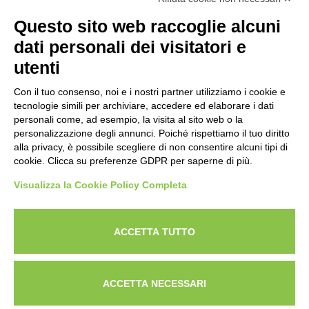
NEWSLETTER
Questo sito web raccoglie alcuni
Iscriviti alla nostra newsletter per rimanere sempre aggiornato
dati personali dei visitatori e
sulle novità del mondo HORECA e per ricevere offerte esclusive.
utenti
Con il tuo consenso, noi e i nostri partner utilizziamo i cookie e
tecnologie simili per archiviare, accedere ed elaborare i dati
ISCRIVITI ALLA NEWSLETTER
personali come, ad esempio, la visita al sito web o la
Acconsento al trattamento dei dati personali come specificato
personalizzazione degli annunci. Poiché rispettiamo il tuo diritto
Tutti i nuovi prodotti in anteprima e offerte esclusive.
nella nostra
privacy policy
.
alla privacy, è possibile scegliere di non consentire alcuni tipi di
cookie. Clicca su preferenze GDPR per saperne di più.
Registrati
Visualizza la Cookie Policy Completa
Acconsento al trattamento dei dati personali come
specificato nella nostra
privacy policy
.
ACCETTA TUTTO
Iscriviti
Cerca nel sito
Lavora con noi
Privacy Policy
ACCETTA NECESSARI
© 2026
Techfood by Sogabe
.
Project & design
Ventie30