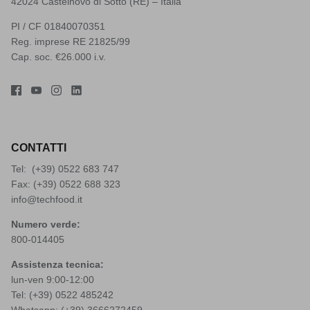
42024 Castelnovo di Sotto (RE) – Italia
PI / CF 01840070351
Reg. imprese RE 21825/99
Cap. soc. €26.000 i.v.
CONTATTI
Tel: (+39)
0522 683 747
Fax: (+39) 0522 688 323
info@techfood.it
Numero verde:
800-014405
Assistenza tecnica:
lun-ven 9:00-12:00
Tel: (+39)
0522 485242
Whatsapp: (+39)
3666272459