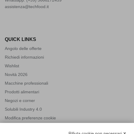
assistenza@techfood.it
QUICK LINKS
Angolo delle offerte
Richiedi informazioni
Wishlist
Novità 2026
Macchine professionali
Prodotti alimentari
Negozi e corner
Solubili Industry 4.0
Modifica preferenze cookie
Rifiuta cookie non necessari ✕