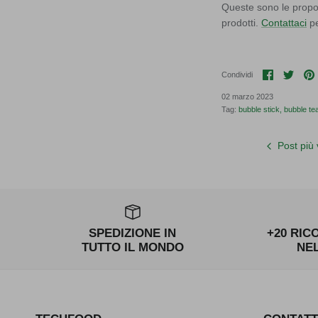
Queste sono le propos
prodotti.
Contattaci
pe
Condividi
Condi
Condividi
02 marzo 2023
Tag:
bubble stick
bubble te
Post più
SPEDIZIONE IN
+20 RIC
TUTTO IL MONDO
NE