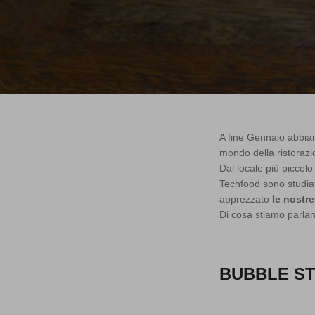
A fine Gennaio abbia
mondo della ristorazi
Dal locale più piccolo
Techfood sono studiat
apprezzato
le nostr
Di cosa stiamo parla
BUBBLE ST