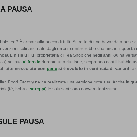
A PAUSA
bble tea? È ormai sulla bocca di tutti.
Si tratta di una bevanda a base di 
venzioni culinarie nate dagli errori, sembrerebbe che anche il questa 
gnora Lin Hsiu Hu
, proprietaria di Tea Shop che negli anni ‘80 ha vers
ioca) nel suo
tè freddo
durante una riunione, scoprendo così il bubble te
è al latte mescolato con
perle
si è evoluto in centinaia di varianti
e c
lian Food Factory ne ha realizzata una versione tutta sua. Anche in qu
rink (tè, boba e
sciroppi
) le soluzioni sono davvero tantissime!
SULE PAUSA