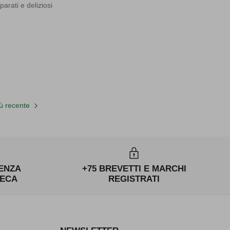
arati e deliziosi
ù recente
IENZA
+75 BREVETTI E MARCHI
RECA
REGISTRATI