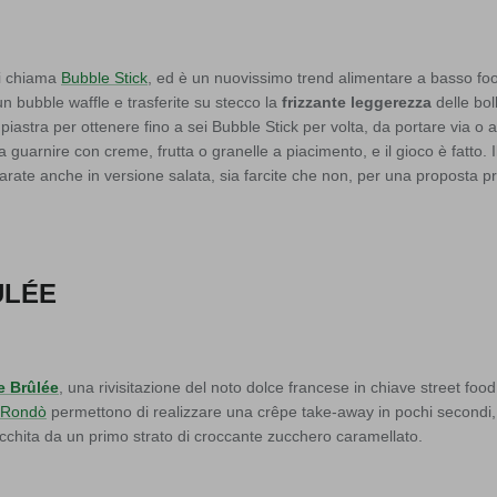
si chiama
Bubble Stick
, ed è un nuovissimo trend alimentare a basso foo
n bubble waffle e trasferite su stecco la
frizzante leggerezza
delle bol
iastra per ottenere fino a sei Bubble Stick per volta, da portare via o 
 guarnire con creme, frutta o granelle a piacimento, e il gioco è fatto. I
ate anche in versione salata, sia farcite che non, per una proposta p
ULÉE
e Brûlée
, una rivisitazione del noto dolce francese in chiave street food
a Rondò
permettono di realizzare una crêpe take-away in pochi secondi
cchita da un primo strato di croccante zucchero caramellato.