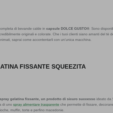
a completa di bevande calde in
capsule DOLCE GUSTO®
. Sono disponib
ncredibilmente originali e colorate. Che i tuoi clienti siano amanti del tè d
 animati, saprai come accontentarli con un’unica macchina.
ATINA FISSANTE SQUEEZITA
spray gelatina fissante, un prodotto di sicuro successo
ideato da 
ta di uno
spray alimentare trasparente
che permette di fissare, decorare
oche, muffin, torte e perfino macedonie.