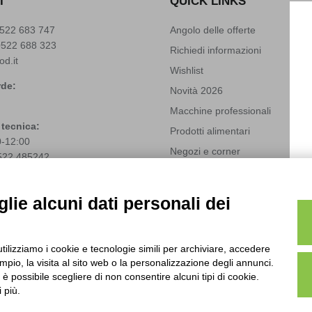
I
QUICK LINKS
522 683 747
Angolo delle offerte
0522 688 323
Richiedi informazioni
od.it
Wishlist
de:
Novità 2026
Macchine professionali
 tecnica:
Prodotti alimentari
0-12:00
Negozi e corner
522 485242
Solubili Industry 4.0
(+39)
3666272459
techfood.it
Modifica preferenze cookie
lie alcuni dati personali dei
utilizziamo i cookie e tecnologie simili per archiviare, accedere
pio, la visita al sito web o la personalizzazione degli annunci.
, è possibile scegliere di non consentire alcuni tipi di cookie.
 più.