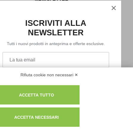
NEWSLETTER
Iscriviti alla nostra newsletter per rimanere
sempre aggiornato sulle novità del mondo
ISCRIVITI ALLA
HORECA e per ricevere offerte esclusive.
NEWSLETTER
Tutti i nuovi prodotti in anteprima e offerte esclusive.
Acconsento al trattamento dei dati
personali come specificato nella nostra
privacy policy
.
Acconsento al trattamento dei dati personali come
Rifiuta cookie non necessari ✕
specificato nella nostra
privacy policy
.
Registrati
ACCETTA TUTTO
Iscriviti
ACCETTA NECESSARI