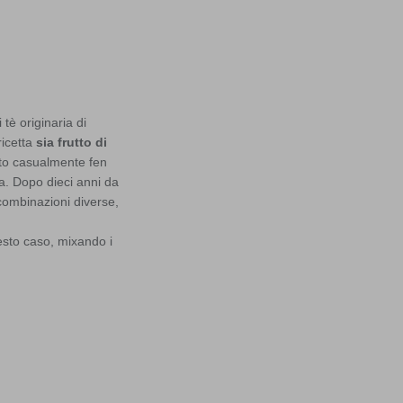
tè originaria di
ricetta
sia frutto di
ato casualmente fen
a. Dopo dieci anni da
ombinazioni diverse,
esto caso, mixando i