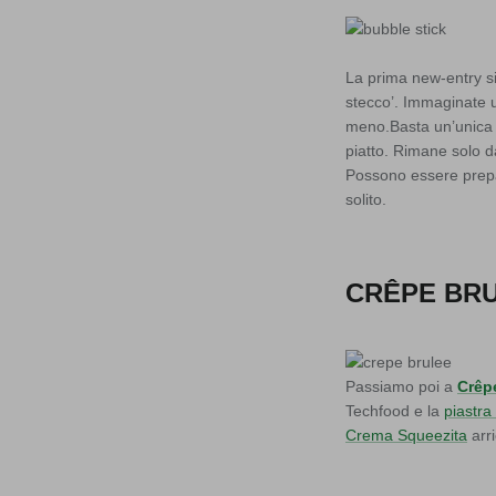
La prima new-entry 
stecco’. Immaginate u
meno.Basta un’unica p
piatto. Rimane solo da
Possono essere prepar
solito.
CRÊPE BR
Passiamo poi a
Crêp
Techfood e la
piastr
Crema Squeezita
arri