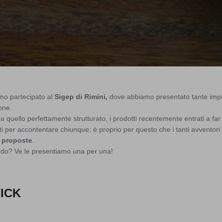
mo partecipato al
Sigep di Rimini
,
dove abbiamo presentato tante import
one.
 a quello perfettamente strutturato, i prodotti recentemente entrati a far
i per accontentare chiunque; è proprio per questo che i tanti avventori 
e proposte
.
ndo? Ve le presentiamo una per una!
ICK