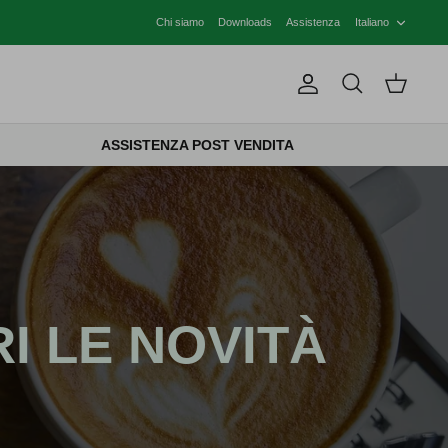
LINGU
Chi siamo
Downloads
Assistenza
Italiano
Account
Cerca
Carrello
ASSISTENZA POST VENDITA
I LE NOVITÀ