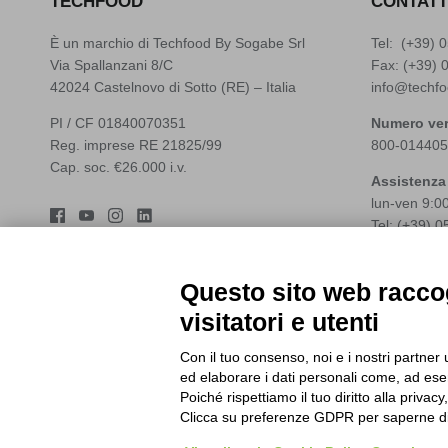
TECHFOOD
CONTATT
È un marchio di Techfood By Sogabe Srl
Tel: (+39)
0
Via Spallanzani 8/C
Fax: (+39) 
42024 Castelnovo di Sotto (RE) – Italia
info@techfo
PI / CF 01840070351
Numero ver
Reg. imprese RE 21825/99
800-014405
Cap. soc. €26.000 i.v.
Assistenza
lun-ven 9:0
Tel: (+39)
0
Whatsapp: 
assistenza@
Questo sito web raccog
visitatori e utenti
Con il tuo consenso, noi e i nostri partner 
ed elaborare i dati personali come, ad esem
Poiché rispettiamo il tuo diritto alla privacy
Clicca su preferenze GDPR per saperne di