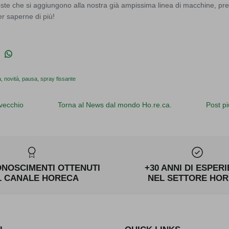
te che si aggiungono alla nostra già ampissima linea di macchine, prep
r saperne di più!
 su Facebook
vidi su Twitter
Condividi su Pinterest
Translation missing: it.general.social.share_on_whatsapp
a
novità
pausa
spray fissante
 vecchio
Torna al News dal mondo Ho.re.ca.
Post pi
ONOSCIMENTI OTTENUTI
+30 ANNI DI ESPER
L CANALE HORECA
NEL SETTORE HO