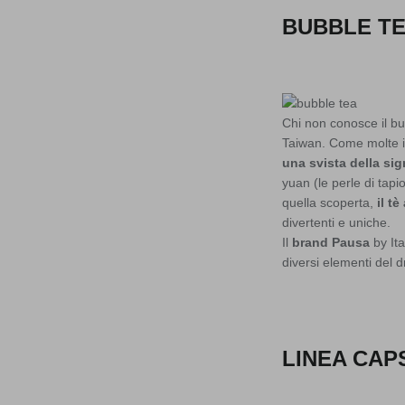
BUBBLE TE
Chi non conosce il bu
Taiwan. Come molte in
una svista della si
yuan (le perle di tap
quella scoperta,
il t
divertenti e uniche.
Il
brand Pausa
by Ita
diversi elementi del d
LINEA CAP