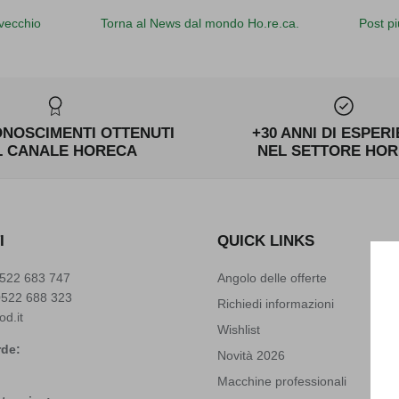
 vecchio
Torna al News dal mondo Ho.re.ca.
Post pi
ONOSCIMENTI OTTENUTI
+30 ANNI DI ESPER
L CANALE HORECA
NEL SETTORE HO
I
QUICK LINKS
522 683 747
Angolo delle offerte
0522 688 323
Richiedi informazioni
od.it
Wishlist
de:
Novità 2026
Macchine professionali