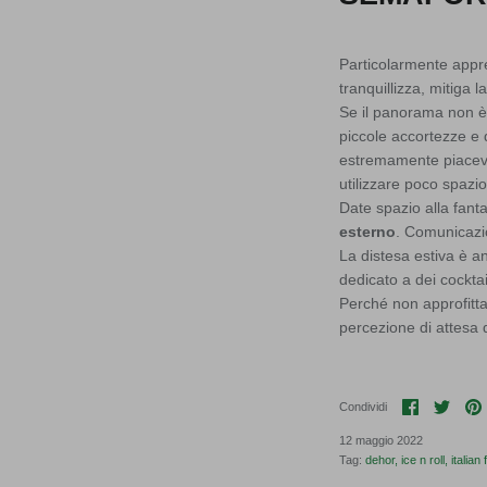
Particolarmente appre
tranquillizza, mitiga 
Se il panorama non è i
piccole accortezze e
estremamente piacevol
utilizzare poco spazio
Date spazio alla fanta
esterno
. Comunicazio
La distesa estiva è a
dedicato a dei cocktai
Perché non approfitta
percezione di attesa d
Condividi
Condi
Condividi
12 maggio 2022
Tag:
dehor
ice n roll
italian