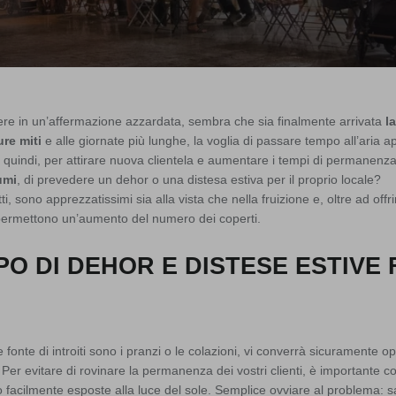
re in un’affermazione azzardata, sembra che sia finalmente arrivata
l
re miti
e alle giornate più lunghe, la voglia di passare tempo all’aria 
quindi, per attirare nuova clientela e aumentare i tempi di permanenza d
umi
, di prevedere un dehor o una distesa estiva per il proprio locale?
fatti, sono apprezzatissimi sia alla vista che nella fruizione e, oltre ad off
permettono un’aumento del numero dei coperti.
PO DI DEHOR E DISTESE ESTIVE 
e fonte di introiti sono i pranzi o le colazioni, vi converrà sicuramente 
 Per evitare di rovinare la permanenza dei vostri clienti, è importante c
o facilmente esposte alla luce del sole. Semplice ovviare al problema: s