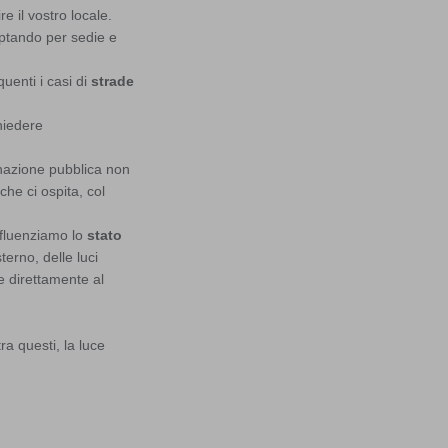
e il vostro locale.
optando per sedie e
quenti i casi di
strade
hiedere
inazione pubblica non
he ci ospita, col
influenziamo lo
stato
erno, delle luci
e direttamente al
tra questi, la luce