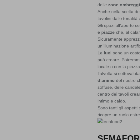
delle
zone ombreggia
Anche nella scelta de
tavolini dalle tonalità
Gli spazi all’aperto s
e piazze
che, al calar
Sicuramente apprezzab
un’illuminazione artifi
Le
luci
sono un costo 
può creare. Potremmo 
locale o con la piazza
Talvolta si sottovalut
d’animo
del nostro cl
soffuse, delle candel
centro dei tavoli cre
intimo e caldo.
Sono tanti gli aspetti
ricopre un ruolo est
SEMAFOR