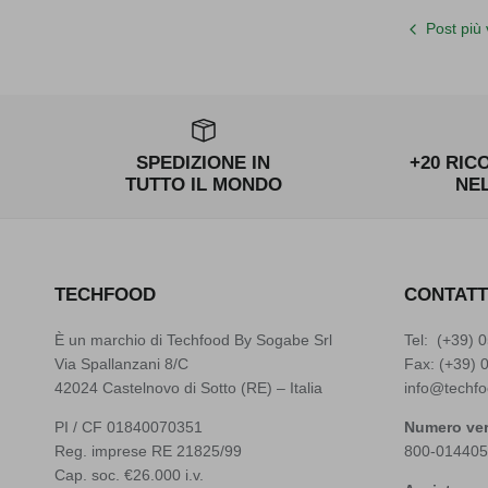
Post più
SPEDIZIONE IN
+20 RIC
TUTTO IL MONDO
NE
TECHFOOD
CONTATT
È un marchio di Techfood By Sogabe Srl
Tel: (+39)
0
Via Spallanzani 8/C
Fax: (+39) 
42024 Castelnovo di Sotto (RE) – Italia
info@techfo
PI / CF 01840070351
Numero ver
Reg. imprese RE 21825/99
800-014405
Cap. soc. €26.000 i.v.