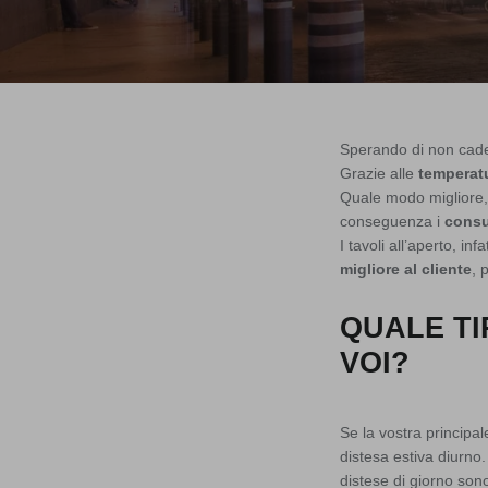
Sperando di non cade
Grazie alle
temperatu
Quale modo migliore, 
conseguenza i
cons
I tavoli all’aperto, in
migliore al cliente
, 
QUALE TI
VOI?
Se la vostra principal
distesa estiva diurno.
distese di giorno son