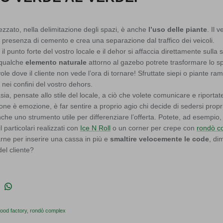
zzato, nella delimitazione degli spazi, è anche
l’uso delle piante
. Il 
la presenza di cemento e crea una separazione dal traffico dei veicoli.
l punto forte del vostro locale e il dehor si affaccia direttamente sulla
 qualche
elemento naturale
attorno al gazebo potrete trasformare lo s
e dove il cliente non vede l’ora di tornare! Sfruttate siepi o piante ram
 nei confini del vostro dehors.
sia, pensate allo stile del locale, a ciò che volete comunicare e riportat
ne è emozione, è far sentire a proprio agio chi decide di sedersi propr
nche uno strumento utile per differenziare l’offerta. Potete, ad esempio
l particolari realizzati con
Ice N Roll
o un corner per crepe con
rondò c
rne per inserire una cassa in più e
smaltire velocemente le code
, di
el cliente?
 su Facebook
vidi su Twitter
Condividi su Pinterest
Translation missing: it.general.social.share_on_whatsapp
 food factory
rondò complex