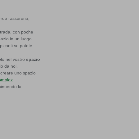
verde rasserena,
 strada, con poche
pazio in un luogo
picanti se potete
elo nel vostro
spazio
io da noi.
, creare uno spazio
omplex
.
minuendo la