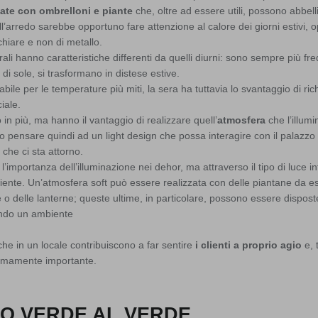
te con ombrelloni e piante
che, oltre ad essere utili, possono abbellir
ll’arredo sarebbe opportuno fare attenzione al calore dei giorni estivi, 
 chiare e non di metallo.
erali hanno caratteristiche differenti da quelli diurni: sono sempre più fre
 di sole, si trasformano in distese estive.
ile per le temperature più miti, la sera ha tuttavia lo svantaggio di ric
ciale.
in più, ma hanno il vantaggio di realizzare quell’
atmosfera
che l’illum
pensare quindi ad un light design che possa interagire con il palazzo c
 che ci sta attorno.
a l’importanza dell’illuminazione nei dehor, ma attraverso il tipo di luce 
iente. Un’atmosfera soft può essere realizzata con delle piantane da est
e o delle lanterne; queste ultime, in particolare, possono essere dispost
ando un ambiente
 che in un locale contribuiscono a far sentire
i clienti a proprio agio
e, 
remamente importante.
O VERDE AL VERDE.