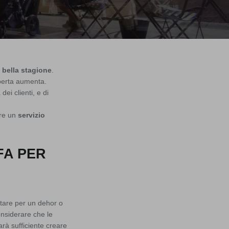
a bella stagione
.
aperta aumenta.
ei clienti, e di
rire un
servizio
FA PER
optare per un dehor o
onsiderare che le
arà sufficiente creare