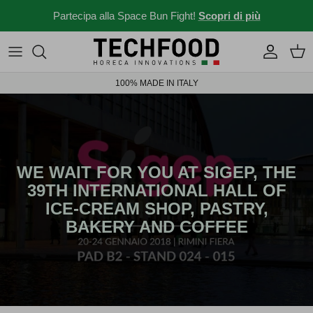
Salta al contenuto
Partecipa alla Space Bun Fight!
Scopri di più
Macchine professionali
Menu e ricette
100% MADE IN ITALY
Altri prodotti
News dal mondo Ho.re.ca.
Idee per il tuo locale
Storie da bar
WE WAIT FOR YOU AT SIGEP, THE
39TH INTERNATIONAL HALL OF
News ed eventi
ICE-CREAM SHOP, PASTRY,
BAKERY AND COFFEE
Novità 2026
Solubili Industry 4.0