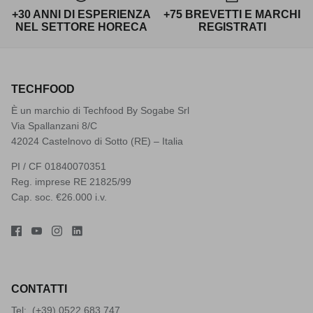
+30 ANNI DI ESPERIENZA
+75 BREVETTI E MARCHI
NEL SETTORE HORECA
REGISTRATI
TECHFOOD
È un marchio di Techfood By Sogabe Srl
Via Spallanzani 8/C
42024 Castelnovo di Sotto (RE) – Italia
PI / CF 01840070351
Reg. imprese RE 21825/99
Cap. soc. €26.000 i.v.
CONTATTI
Tel: (+39)
0522 683 747