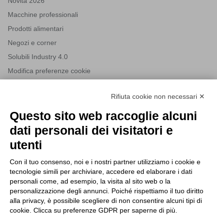
Novità 2026
Macchine professionali
Prodotti alimentari
Negozi e corner
Solubili Industry 4.0
Modifica preferenze cookie
Rifiuta cookie non necessari ✕
NEWSLETTER
Questo sito web raccoglie alcuni
Iscriviti alla nostra newsletter per rimanere sempre aggiornato
dati personali dei visitatori e
sulle novità del mondo HORECA e per ricevere offerte esclusive.
utenti
Con il tuo consenso, noi e i nostri partner utilizziamo i cookie e
tecnologie simili per archiviare, accedere ed elaborare i dati
ISCRIVITI ALLA NEWSLETTER
personali come, ad esempio, la visita al sito web o la
Acconsento al trattamento dei dati personali come specificato
personalizzazione degli annunci. Poiché rispettiamo il tuo diritto
Tutti i nuovi prodotti in anteprima e offerte esclusive.
nella nostra
privacy policy
.
alla privacy, è possibile scegliere di non consentire alcuni tipi di
cookie. Clicca su preferenze GDPR per saperne di più.