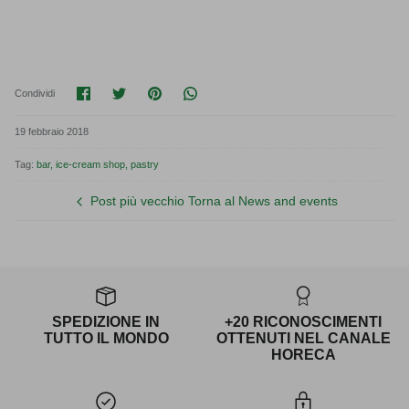
Condividi su Facebook
Condividi su Twitter
Condividi su Pinterest
Translation missing: it.general.soci
Condividi
19 febbraio 2018
Tag:
bar
ice-cream shop
pastry
Post più vecchio
Torna al News and events
SPEDIZIONE IN
+20 RICONOSCIMENTI
TUTTO IL MONDO
OTTENUTI NEL CANALE
HORECA