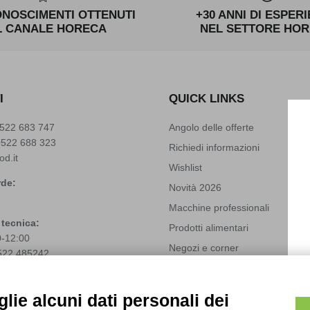
ONOSCIMENTI OTTENUTI
+30 ANNI DI ESPER
L CANALE HORECA
NEL SETTORE HO
I
QUICK LINKS
522 683 747
Angolo delle offerte
0522 688 323
Richiedi informazioni
od.it
Wishlist
de:
Novità 2026
Macchine professionali
 tecnica:
Prodotti alimentari
0-12:00
Negozi e corner
522 485242
Solubili Industry 4.0
(+39)
3666272459
techfood.it
Modifica preferenze cookie
lie alcuni dati personali dei