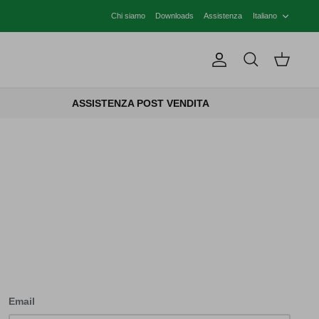
LINGU
Chi siamo
Downloads
Assistenza
Italiano
Account
Cerca
Carrello
ASSISTENZA POST VENDITA
Email