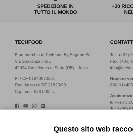
SPEDIZIONE IN
+20 RIC
TUTTO IL MONDO
NE
TECHFOOD
CONTATT
È un marchio di Techfood By Sogabe Srl
Tel: (+39)
0
Via Spallanzani 8/C
Fax: (+39) 
42024 Castelnovo di Sotto (RE) – Italia
info@techfo
PI / CF 01840070351
Numero ver
Reg. imprese RE 21825/99
800-014405
Cap. soc. €26.000 i.v.
Assistenza
lun-ven 9:0
Tel: (+39)
0
Whatsapp: 
assistenza@
Questo sito web raccog