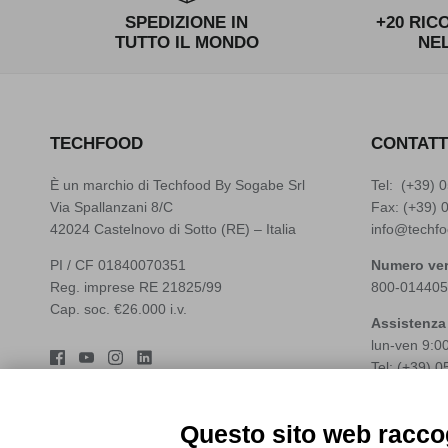
SPEDIZIONE IN
+20 RIC
TUTTO IL MONDO
NE
TECHFOOD
CONTATT
È un marchio di Techfood By Sogabe Srl
Tel: (+39)
0
Via Spallanzani 8/C
Fax: (+39) 
42024 Castelnovo di Sotto (RE) – Italia
info@techfo
PI / CF 01840070351
Numero ver
Reg. imprese RE 21825/99
800-014405
Cap. soc. €26.000 i.v.
Assistenza
lun-ven 9:0
Tel: (+39)
0
Whatsapp: 
assistenza@
Questo sito web raccog