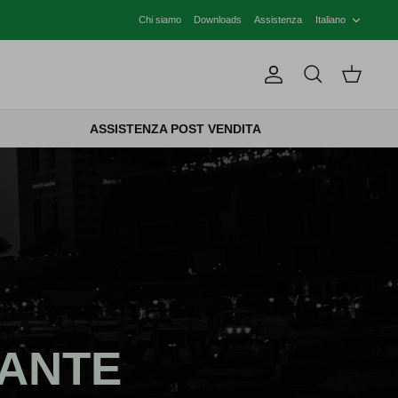
LINGU
Chi siamo
Downloads
Assistenza
Italiano
Account
Cerca
Carrello
ASSISTENZA POST VENDITA
ANTE