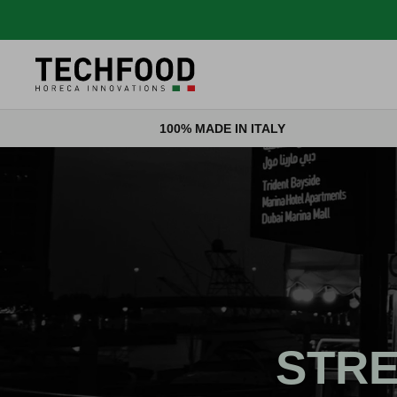
Salta al contenuto
100% MADE IN ITALY
STR