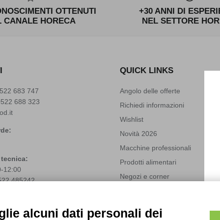
ONOSCIMENTI OTTENUTI
+30 ANNI DI ESPER
L CANALE HORECA
NEL SETTORE HO
I
QUICK LINKS
522 683 747
Angolo delle offerte
0522 688 323
Richiedi informazioni
od.it
Wishlist
de:
Novità 2026
Macchine professionali
 tecnica:
Prodotti alimentari
0-12:00
Negozi e corner
522 485242
Solubili Industry 4.0
(+39)
3666272459
techfood.it
Modifica preferenze cookie
lie alcuni dati personali dei