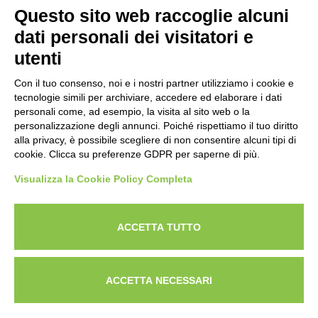
NEWSLETTER
Questo sito web raccoglie alcuni
Iscriviti alla nostra newsletter per rimanere sempre aggiornato
dati personali dei visitatori e
sulle novità del mondo HORECA e per ricevere offerte esclusive.
utenti
Con il tuo consenso, noi e i nostri partner utilizziamo i cookie e
tecnologie simili per archiviare, accedere ed elaborare i dati
ISCRIVITI ALLA NEWSLETTER
personali come, ad esempio, la visita al sito web o la
Acconsento al trattamento dei dati personali come specificato
personalizzazione degli annunci. Poiché rispettiamo il tuo diritto
Tutti i nuovi prodotti in anteprima e offerte esclusive.
nella nostra
privacy policy
.
alla privacy, è possibile scegliere di non consentire alcuni tipi di
cookie. Clicca su preferenze GDPR per saperne di più.
Registrati
Visualizza la Cookie Policy Completa
Acconsento al trattamento dei dati personali come
specificato nella nostra
privacy policy
.
ACCETTA TUTTO
Iscriviti
Cerca nel sito
Lavora con noi
Privacy Policy
ACCETTA NECESSARI
© 2026
Techfood by Sogabe
.
Project & design
Ventie30