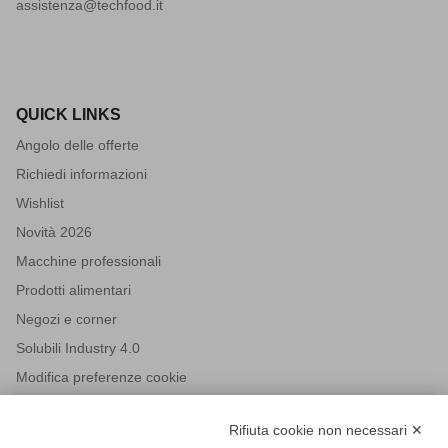
assistenza@techfood.it
QUICK LINKS
Angolo delle offerte
Richiedi informazioni
Wishlist
Novità 2026
Macchine professionali
Prodotti alimentari
Negozi e corner
Solubili Industry 4.0
Modifica preferenze cookie
Rifiuta cookie non necessari ✕