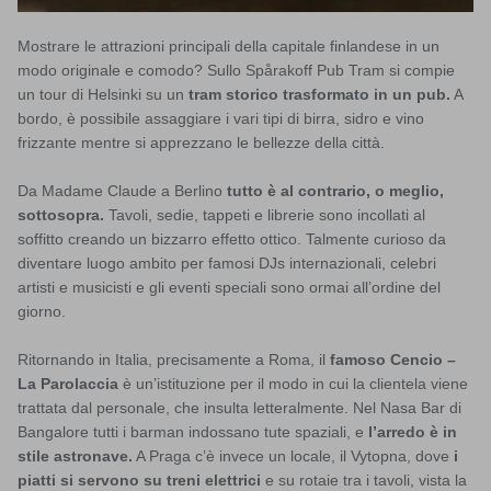
Mostrare le attrazioni principali della capitale finlandese in un
modo originale e comodo? Sullo Spårakoff Pub Tram si compie
un tour di Helsinki su un
tram storico trasformato in un pub.
A
bordo, è possibile assaggiare i vari tipi di birra, sidro e vino
frizzante mentre si apprezzano le bellezze della città.
Da Madame Claude a Berlino
tutto è al contrario, o meglio,
sottosopra.
Tavoli, sedie, tappeti e librerie sono incollati al
soffitto creando un bizzarro effetto ottico. Talmente curioso da
diventare luogo ambito per famosi DJs internazionali, celebri
artisti e musicisti e gli eventi speciali sono ormai all’ordine del
giorno.
Ritornando in Italia, precisamente a Roma, il
famoso Cencio –
La Parolaccia
è un’istituzione per il modo in cui la clientela viene
trattata dal personale, che insulta letteralmente. Nel Nasa Bar di
Bangalore tutti i barman indossano tute spaziali, e
l’arredo è in
stile astronave.
A Praga c’è invece un locale, il Vytopna, dove
i
piatti si servono su treni elettrici
e su rotaie tra i tavoli, vista la