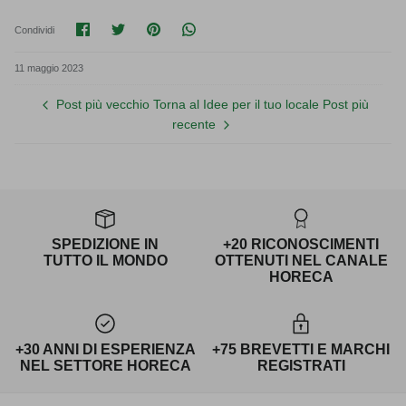
Condividi su Facebook
Condividi su Twitter
Condividi su Pinterest
Translation missing: it.general.soci
Condividi
11 maggio 2023
Post più vecchio
Torna al Idee per il tuo locale
Post più
recente
SPEDIZIONE IN
+20 RICONOSCIMENTI
TUTTO IL MONDO
OTTENUTI NEL CANALE
HORECA
+30 ANNI DI ESPERIENZA
+75 BREVETTI E MARCHI
NEL SETTORE HORECA
REGISTRATI