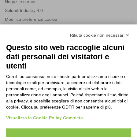
Negozi e corner
Solubili Industry 4.0
Modifica preferenze cookie
Rifiuta cookie non necessari ✕
NEWSLETTER
Questo sito web raccoglie alcuni
Iscriviti alla nostra newsletter per rimanere sempre aggiornato
dati personali dei visitatori e
sulle novità del mondo HORECA e per ricevere offerte esclusive.
utenti
Con il tuo consenso, noi e i nostri partner utilizziamo i cookie e
tecnologie simili per archiviare, accedere ed elaborare i dati
ISCRIVITI ALLA NEWSLETTER
personali come, ad esempio, la visita al sito web o la
Acconsento al trattamento dei dati personali come specificato
personalizzazione degli annunci. Poiché rispettiamo il tuo diritto
Tutti i nuovi prodotti in anteprima e offerte esclusive.
nella nostra
privacy policy
.
alla privacy, è possibile scegliere di non consentire alcuni tipi di
cookie. Clicca su preferenze GDPR per saperne di più.
Registrati
Visualizza la Cookie Policy Completa
Acconsento al trattamento dei dati personali come
specificato nella nostra
privacy policy
.