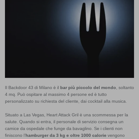
Il Backdoor 43 di Milano è il
bar più piccolo del mondo
, soltanto
4 mq. Può ospitare al massimo 4 persone ed è tutto
personalizzato su richiesta del cliente, dai cocktail alla musica.
Situato a Las Vegas, Heart Attack Gril è una scommessa per la
salute. Quando si entra, il personale di servizio consegna un
camice da ospedale che funge da bavaglino. Se i clienti non
finiscono l’
hamburger da 3 kg e oltre 1000 calorie
vengono