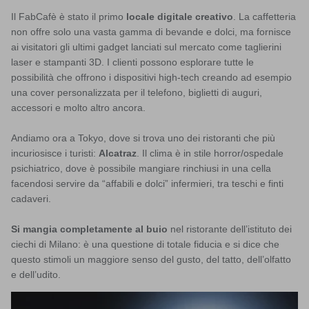
Il FabCafè è stato il primo
locale digitale creativo
. La caffetteria
non offre solo una vasta gamma di bevande e dolci, ma fornisce
ai visitatori gli ultimi gadget lanciati sul mercato come taglierini
laser e stampanti 3D. I clienti possono esplorare tutte le
possibilità che offrono i dispositivi high-tech creando ad esempio
una cover personalizzata per il telefono, biglietti di auguri,
accessori e molto altro ancora.
Andiamo ora a Tokyo, dove si trova uno dei ristoranti che più
incuriosisce i turisti:
Alcatraz
. Il clima è in stile horror/ospedale
psichiatrico, dove è possibile mangiare rinchiusi in una cella
facendosi servire da “affabili e dolci” infermieri, tra teschi e finti
cadaveri.
Si mangia completamente al buio
nel ristorante dell’istituto dei
ciechi di Milano: è una questione di totale fiducia e si dice che
questo stimoli un maggiore senso del gusto, del tatto, dell’olfatto
e dell’udito.